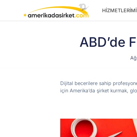
İçeriğe
HIZMETLERIMI
atla
ABD’de F
Ağ
Dijital becerilere sahip profesyone
için Amerika’da şirket kurmak, gl