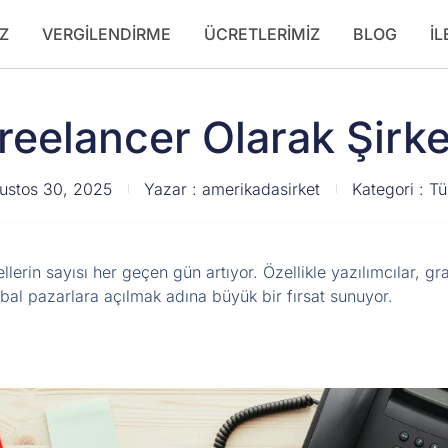
Z
VERGILENDIRME
ÜCRETLERIMIZ
BLOG
İL
reelancer Olarak Şirk
ustos 30, 2025
Yazar :
amerikadasirket
Kategori :
T
llerin sayısı her geçen gün artıyor. Özellikle yazılımcılar, g
obal pazarlara açılmak adına büyük bir fırsat sunuyor.