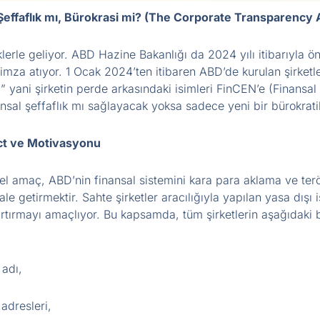
Şeffaflık mı, Bürokrasi mi? (The Corporate Transparency 
liklerle geliyor. ABD Hazine Bakanlığı da 2024 yılı itibarıyla 
mza atıyor. 1 Ocak 2024’ten itibaren ABD’de kurulan şirketler, 
ni” yani şirketin perde arkasındaki isimleri FinCEN’e (Finansa
nsal şeffaflık mı sağlayacak yoksa sadece yeni bir bürokrat
ct ve Motivasyonu
l amaç, ABD’nin finansal sistemini kara para aklama ve terö
ale getirmektir. Sahte şirketler aracılığıyla yapılan yasa dış
 artırmayı amaçlıyor. Bu kapsamda, tüm şirketlerin aşağıdaki b
 adı,
 adresleri,