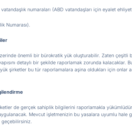
 vatandaşlık numaraları (ABD vatandaşları için eyalet ehliye
lik Numarası).
iler
rinde önemli bir bürokratik yük oluşturabilir. Zaten çeşitli 
 yapısını detaylı bir şekilde raporlamak zorunda kalacaklar.
üyük şirketler bu tür raporlamalara aşina oldukları için onla
gilendirme
rketler de gerçek sahiplik bilgilerini raporlamakla yükümlü
 uygulanacak. Mevcut işletmenizin bu yasalara uyumlu hale 
 geçebilirsiniz.