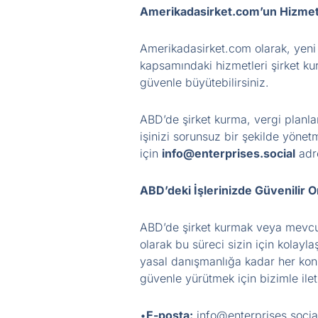
Amerikadasirket.com’un Hizmet
Amerikadasirket.com olarak, yeni
kapsamındaki hizmetleri şirket kur
güvenle büyütebilirsiniz.
ABD’de şirket kurma, vergi planlam
işinizi sorunsuz bir şekilde yöne
için
info@enterprises.social
adre
ABD’deki İşlerinizde Güvenilir O
ABD’de şirket kurmak veya mevcut 
olarak bu süreci sizin için kolay
yasal danışmanlığa kadar her konu
güvenle yürütmek için bizimle ile
•
E-posta:
info@enterprises.socia