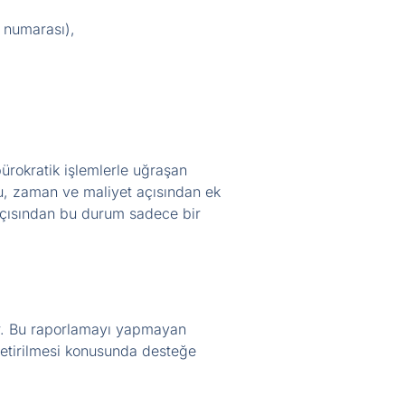
t numarası),
bürokratik işlemlerle uğraşan
 Bu, zaman ve maliyet açısından ek
r açısından bu durum sadece bir
dür. Bu raporlamayı yapmayan
getirilmesi konusunda desteğe