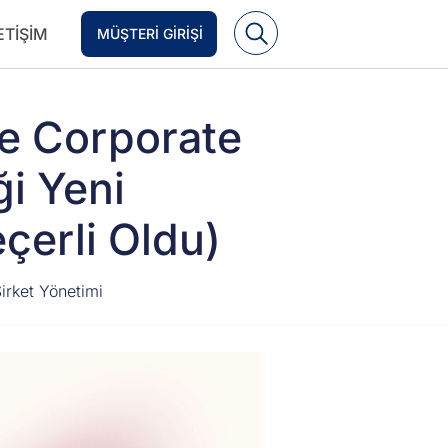
ETIŞIM
MÜŞTERI GIRIŞI
he Corporate
ği Yeni
çerli Oldu)
irket Yönetimi