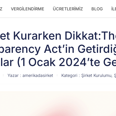
Z
VERGILENDIRME
ÜCRETLERIMIZ
BLOG
İL
et Kurarken Dikkat:T
arency Act’in Getirdi
lar (1 Ocak 2024’te Ge
Yazar :
amerikadasirket
Kategori :
Şirket Kurulumu
,
Ş