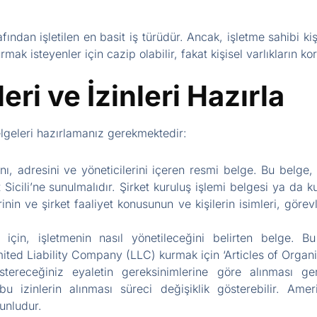
afından işletilen en basit iş türüdür. Ancak, işletme sahibi kiş
mak isteyenler için cazip olabilir, fakat kişisel varlıkların ko
eri ve İzinleri Hazırla
elgeleri hazırlamanız gerekmektedir:
ını, adresini ve yöneticilerini içeren resmi belge. Bu belge, 
t Sicili’ne sunulmalıdır. Şirket kuruluş işlemi belgesi ya da 
nin ve şirket faaliyet konusunun ve kişilerin isimleri, görevle
r için, işletmenin nasıl yönetileceğini belirten belge. B
Limited Liability Company (LLC) kurmak için ‘Articles of Organ
stereceğiniz eyaletin gereksinimlerine göre alınması ge
 izinlerin alınması süreci değişiklik gösterebilir. Ameri
runludur.