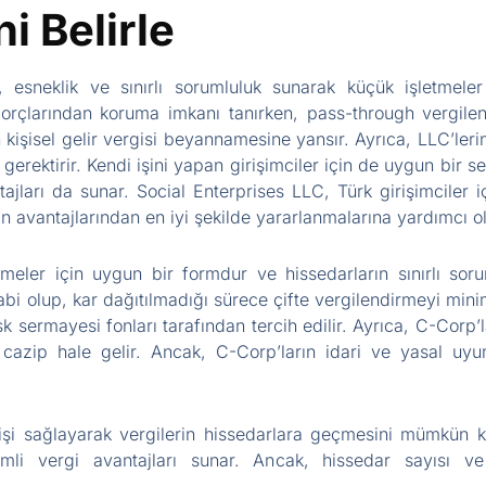
ni Belirle
 esneklik ve sınırlı sorumluluk sunarak küçük işletmeler 
iş borçlarından koruma imkanı tanırken, pass-through vergil
 kişisel gelir vergisi beyannamesine yansır. Ayrıca, LLC’lerin
erektirir. Kendi işini yapan girişimciler için de uygun bir s
ajları da sunar. Social Enterprises LLC, Türk girişimciler i
n avantajlarından en iyi şekilde yararlanmalarına yardımcı o
meler için uygun bir formdur ve hissedarların sınırlı sor
abi olup, kar dağıtılmadığı sürece çifte vergilendirmeyi minim
sk sermayesi fonları tarafından tercih edilir. Ayrıca, C-Corp’
 cazip hale gelir. Ancak, C-Corp’ların idari ve yasal uyu
işi sağlayarak vergilerin hissedarlara geçmesini mümkün kıl
mli vergi avantajları sunar. Ancak, hissedar sayısı ve