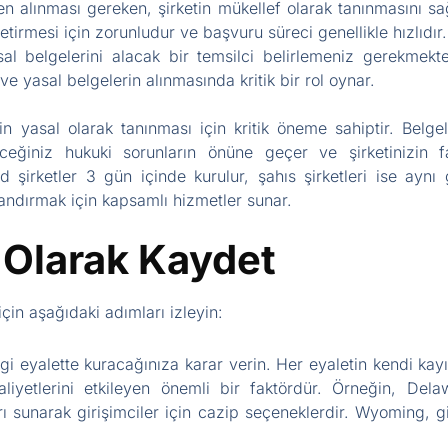
ten alınması gereken, şirketin mükellef olarak tanınmasını s
etirmesi için zorunludur ve başvuru süreci genellikle hızlıdır.
sal belgelerini alacak bir temsilci belirlemeniz gerekmekted
ve yasal belgelerin alınmasında kritik bir rol oynar.
zin yasal olarak tanınması için kritik öneme sahiptir. Belge
leceğiniz hukuki sorunların önüne geçer ve şirketinizin f
d şirketler 3 gün içinde kurulur, şahıs şirketleri ise aynı g
landırmak için kapsamlı hizmetler sunar.
 Olarak Kaydet
çin aşağıdaki adımları izleyin:
gi eyalette kuracağınıza karar verin. Her eyaletin kendi kayıt
aliyetlerini etkileyen önemli bir faktördür. Örneğin, D
rı sunarak girişimciler için cazip seçeneklerdir. Wyoming, gi