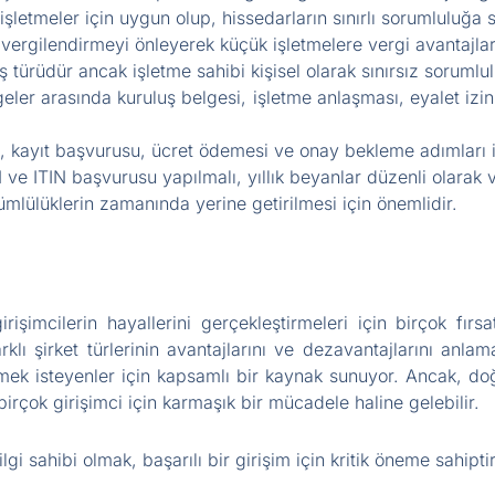
letmeler için uygun olup, hissedarların sınırlı sorumluluğa s
 vergilendirmeyi önleyerek küçük işletmelere vergi avantajlar
ş türüdür ancak işletme sahibi kişisel olarak sınırsız sorumlul
geler arasında kuruluş belgesi, işletme anlaşması, eyalet izinl
mi, kayıt başvurusu, ücret ödemesi ve onay bekleme adımları i
ve ITIN başvurusu yapılmalı, yıllık beyanlar düzenli olarak v
lülüklerin zamanında yerine getirilmesi için önemlidir.
rişimcilerin hayallerini gerçekleştirmeleri için birçok fır
rklı şirket türlerinin avantajlarını ve dezavantajlarını anla
irmek isteyenler için kapsamlı bir kaynak sunuyor. Ancak, do
birçok girişimci için karmaşık bir mücadele haline gelebilir.
gi sahibi olmak, başarılı bir girişim için kritik öneme sahiptir