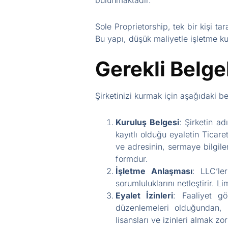
bulunmaktadır.
Sole Proprietorship, tek bir kişi tar
Bu yapı, düşük maliyetle işletme kur
Gerekli Belgel
Şirketinizi kurmak için aşağıdaki b
Kuruluş Belgesi
: Şirketin ad
kayıtlı olduğu eyaletin Ticare
ve adresinin, sermaye bilgileri
formdur.
İşletme Anlaşması
: LLC’le
sorumluluklarını netleştirir. 
Eyalet İzinleri
: Faaliyet gö
düzenlemeleri olduğundan, bu
lisansları ve izinleri almak zo