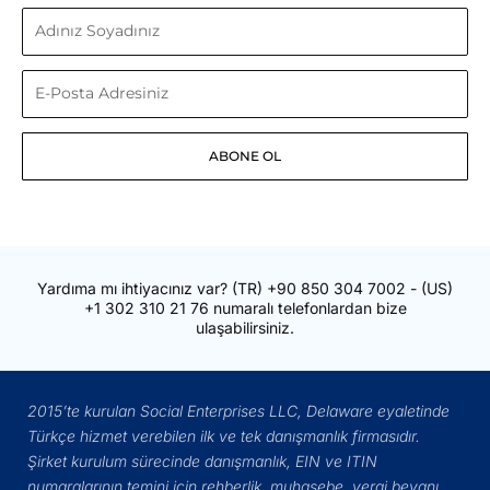
Adınız
Soyadınız
E-
Posta
ABONE OL
Adresiniz
Yardıma mı ihtiyacınız var?
(TR)
+90 850 304 7002
- (US)
+1 302 310 21 76
numaralı telefonlardan bize
ulaşabilirsiniz.
2015’te kurulan Social Enterprises LLC, Delaware eyaletinde
Türkçe hizmet verebilen ilk ve tek danışmanlık firmasıdır.
Şirket kurulum sürecinde danışmanlık, EIN ve ITIN
numaralarının temini için rehberlik, muhasebe, vergi beyanı