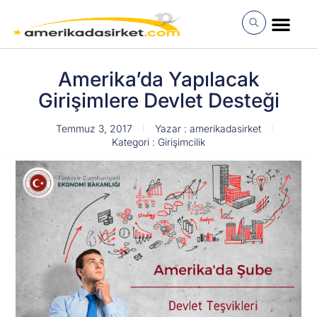
İçeriğe
atla
MÜŞTERI GIRI
Amerika’da Yapılacak
Girişimlere Devlet Desteği
Temmuz 3, 2017
Yazar :
amerikadasirket
Kategori :
Girişimcilik