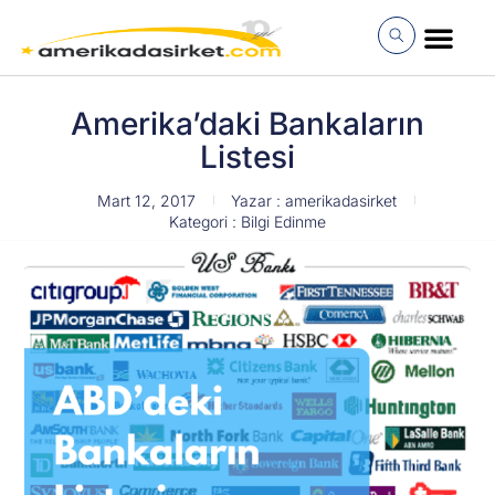
İçeriğe
atla
MÜŞTERI GIRI
Amerika’daki Bankaların
Listesi
Mart 12, 2017
Yazar :
amerikadasirket
Kategori :
Bilgi Edinme