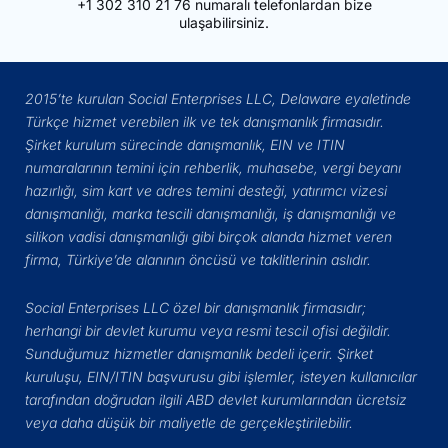
+1 302 310 21 76
numaralı telefonlardan bize
ulaşabilirsiniz.
2015’te kurulan Social Enterprises LLC, Delaware eyaletinde
Türkçe hizmet verebilen ilk ve tek danışmanlık firmasıdır.
Şirket kurulum sürecinde danışmanlık, EIN ve ITIN
numaralarının temini için rehberlik, muhasebe, vergi beyanı
hazırlığı, sim kart ve adres temini desteği, yatırımcı vizesi
danışmanlığı, marka tescili danışmanlığı, iş danışmanlığı ve
silikon vadisi danışmanlığı gibi birçok alanda hizmet veren
firma, Türkiye’de alanının öncüsü ve taklitlerinin aslıdır.
Social Enterprises LLC özel bir danışmanlık firmasıdır;
herhangi bir devlet kurumu veya resmi tescil ofisi değildir.
Sunduğumuz hizmetler danışmanlık bedeli içerir. Şirket
kuruluşu, EIN/ITIN başvurusu gibi işlemler, isteyen kullanıcılar
tarafından doğrudan ilgili ABD devlet kurumlarından ücretsiz
veya daha düşük bir maliyetle de gerçekleştirilebilir.