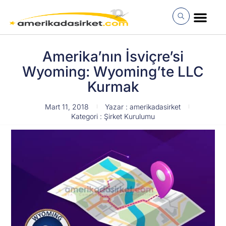
İçeriğe
atla
MÜŞTERI GIRI
Amerika’nın İsviçre’si
Wyoming: Wyoming’te LLC
Kurmak
Mart 11, 2018
Yazar :
amerikadasirket
Kategori :
Şirket Kurulumu