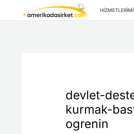
İçeriğe
HIZMETLERIMI
atla
devlet-deste
kurmak-basv
ogrenin