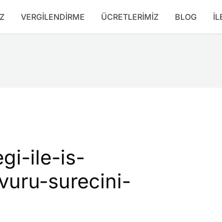
Z
VERGILENDIRME
ÜCRETLERIMIZ
BLOG
İL
gi-ile-is-
uru-surecini-