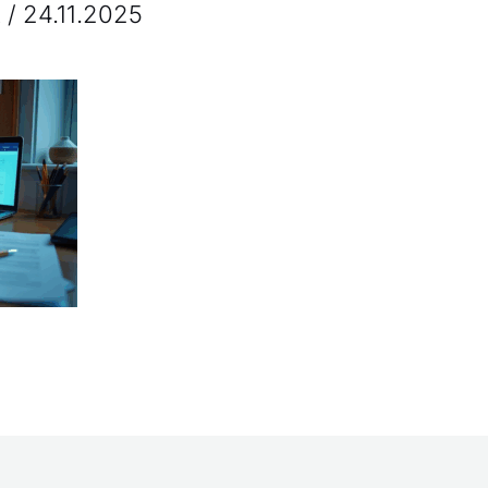
t
/
24.11.2025