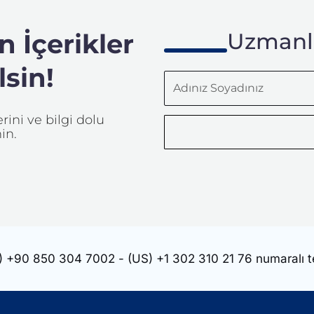
 İçerikler
Uzmanla
sin!
Adınız
Soyadınız
ini ve bilgi dolu
in.
)
+90 850 304 7002
- (US)
+1 302 310 21 76
numaralı t