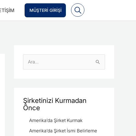
ETIŞIM
MÜŞTERI GIRIŞI
S
e
a
r
c
Şirketinizi Kurmadan
Önce
h
f
Amerika’da Şirket Kurmak
o
Amerika’da Şirket İsmi Belirleme
r