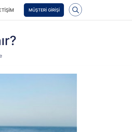
ETIŞIM
MÜŞTERI GIRIŞI
ır?
e