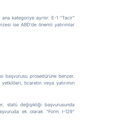
 ana kategoriye ayrılır: E-1 “Tacir”
 vizesi ise ABD’de önemli yatırımlar
esi başvurusu prosedürüne benzer.
etkilileri, ticaretin veya yatırımın
r, statü değişikliği başvurusunda
aşvuruda ek olarak “Form I-129”