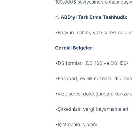
100.000$ seviyesinde olması başvu
4.
ABD’yi Terk Etme Taahhüdü:
•Başvuru sahibi, vize süresi doldu
Gerekli Belgeler:
•DS formları (DS-160 ve DS-156)
•Pasaport, evlilik cüzdanı, diplomal
•Vize süresi dolduğunda ülkenize 
•Şirketinizin vergi beyannameleri
•İşletmenin iş planı