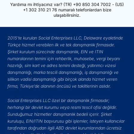
Yardıma mı ihtiyacınız var?
(TR)
+90 850 304 7002
- (US)
+1 302 310 21 76
numaralı telefonlardan bize
ulaşabilirsiniz.
2015’te kurulan Social Enterprises LLC, Delaware eyaletinde
Türkçe hizmet verebilen ilk ve tek danışmanlık firmasıdır.
Şirket kurulum sürecinde danışmanlık, EIN ve ITIN
numaralarının temini için rehberlik, muhasebe, vergi beyanı
hazırlığı, sim kart ve adres temini desteği, yatırımcı vizesi
danışmanlığı, marka tescili danışmanlığı, iş danışmanlığı ve
silikon vadisi danışmanlığı gibi birçok alanda hizmet veren
firma, Türkiye’de alanının öncüsü ve taklitlerinin aslıdır.
Social Enterprises LLC özel bir danışmanlık firmasıdır;
herhangi bir devlet kurumu veya resmi tescil ofisi değildir.
Sunduğumuz hizmetler danışmanlık bedeli içerir. Şirket
kuruluşu, EIN/ITIN başvurusu gibi işlemler, isteyen kullanıcılar
tarafından doğrudan ilgili ABD devlet kurumlarından ücretsiz