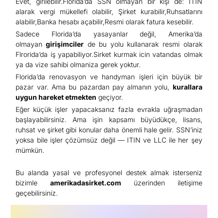
Evet, girilebilir.Florida’da SSN olmayan bir kişi de: ITIN
alarak vergi mükellefi olabilir, Şirket kurabilir,Ruhsatlarını
alabilir,Banka hesabı açabilir,Resmi olarak fatura kesebilir.
Sadece Florida’da yasayanlar değil, Amerika’da
olmayan
girişimciler
de bu yolu kullanarak resmi olarak
Flrorida’da iş yapabiliyor.Sirket kurmak icin vatandas olmak
ya da vize sahibi olmaniza gerek yoktur.
Florida’da renovasyon ve handyman işleri için büyük bir
pazar var. Ama bu pazardan pay almanın yolu,
kurallara
uygun hareket etmekten
geçiyor.
Eğer küçük işler yapacaksanız fazla evrakla uğraşmadan
başlayabilirsiniz. Ama işin kapsamı büyüdükçe, lisans,
ruhsat ve şirket gibi konular daha önemli hale gelir. SSN’iniz
yoksa bile işler çözümsüz değil — ITIN ve LLC ile her şey
mümkün.
Bu alanda yasal ve profesyonel destek almak isterseniz
bizimle
amerikadasirket.com
üzerinden iletişime
geçebilirsiniz.