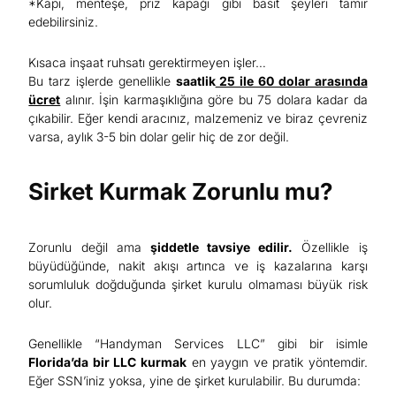
*Kapı, menteşe, priz kapağı gibi basit şeyleri tamir
edebilirsiniz.
Kısaca inşaat ruhsatı gerektirmeyen işler…
Bu tarz işlerde genellikle
saatlik
25 ile 60 dolar arasında
ücret
alınır. İşin karmaşıklığına göre bu 75 dolara kadar da
çıkabilir. Eğer kendi aracınız, malzemeniz ve biraz çevreniz
varsa, aylık 3-5 bin dolar gelir hiç de zor değil.
Sirket Kurmak Zorunlu mu?
Zorunlu değil ama
şiddetle tavsiye edilir.
Özellikle iş
büyüdüğünde, nakit akışı artınca ve iş kazalarına karşı
sorumluluk doğduğunda şirket kurulu olmaması büyük risk
olur.
Genellikle “Handyman Services LLC” gibi bir isimle
Florida’da bir LLC kurmak
en yaygın ve pratik yöntemdir.
Eğer SSN’iniz yoksa, yine de şirket kurulabilir. Bu durumda: