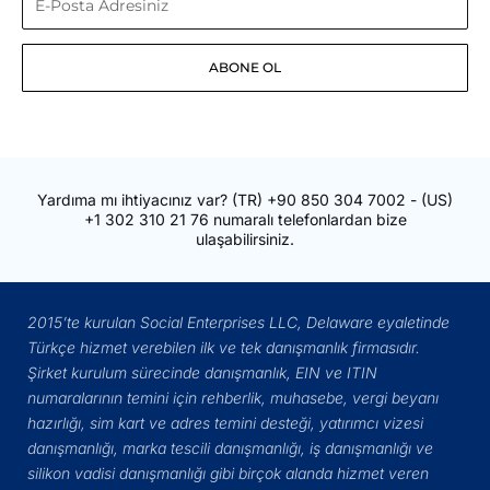
Posta
ABONE OL
Adresiniz
Yardıma mı ihtiyacınız var?
(TR)
+90 850 304 7002
- (US)
+1 302 310 21 76
numaralı telefonlardan bize
ulaşabilirsiniz.
2015’te kurulan Social Enterprises LLC, Delaware eyaletinde
Türkçe hizmet verebilen ilk ve tek danışmanlık firmasıdır.
Şirket kurulum sürecinde danışmanlık, EIN ve ITIN
numaralarının temini için rehberlik, muhasebe, vergi beyanı
hazırlığı, sim kart ve adres temini desteği, yatırımcı vizesi
danışmanlığı, marka tescili danışmanlığı, iş danışmanlığı ve
silikon vadisi danışmanlığı gibi birçok alanda hizmet veren