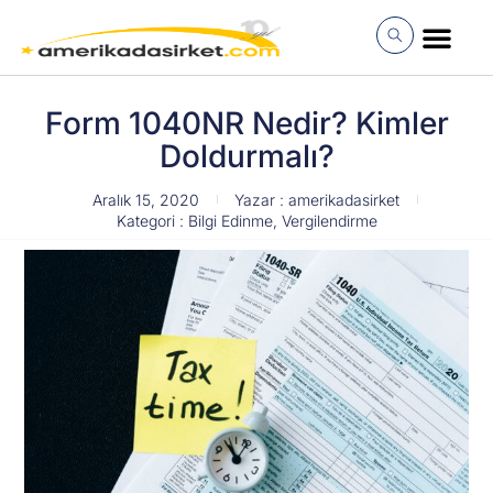
İçeriğe
atla
MÜŞTERI GIRI
Form 1040NR Nedir? Kimler
Doldurmalı?
Aralık 15, 2020
Yazar :
amerikadasirket
Kategori :
Bilgi Edinme
,
Vergilendirme