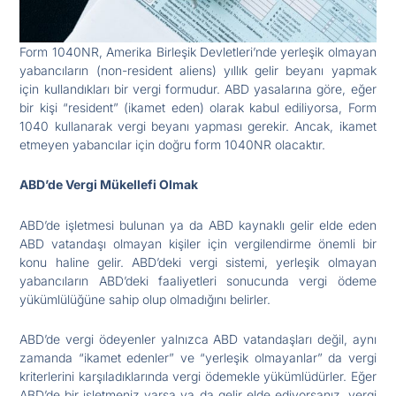
Form 1040NR, Amerika Birleşik Devletleri’nde yerleşik olmayan
yabancıların (non-resident aliens) yıllık gelir beyanı yapmak
için kullandıkları bir vergi formudur. ABD yasalarına göre, eğer
bir kişi “resident” (ikamet eden) olarak kabul ediliyorsa, Form
1040 kullanarak vergi beyanı yapması gerekir. Ancak, ikamet
etmeyen yabancılar için doğru form 1040NR olacaktır.
ABD’de Vergi Mükellefi Olmak
ABD’de işletmesi bulunan ya da ABD kaynaklı gelir elde eden
ABD vatandaşı olmayan kişiler için vergilendirme önemli bir
konu haline gelir. ABD’deki vergi sistemi, yerleşik olmayan
yabancıların ABD’deki faaliyetleri sonucunda vergi ödeme
yükümlülüğüne sahip olup olmadığını belirler.
ABD’de vergi ödeyenler yalnızca ABD vatandaşları değil, aynı
zamanda “ikamet edenler” ve “yerleşik olmayanlar” da vergi
kriterlerini karşıladıklarında vergi ödemekle yükümlüdürler. Eğer
ABD’de bir işletmeniz varsa ya da gelir elde ediyorsanız, vergi