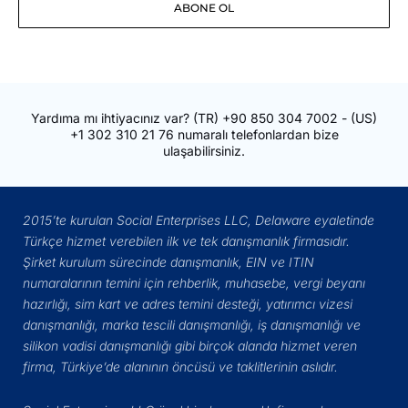
ABONE OL
Adresiniz
Yardıma mı ihtiyacınız var?
(TR)
+90 850 304 7002
- (US)
+1 302 310 21 76
numaralı telefonlardan bize
ulaşabilirsiniz.
2015’te kurulan Social Enterprises LLC, Delaware eyaletinde
Türkçe hizmet verebilen ilk ve tek danışmanlık firmasıdır.
Şirket kurulum sürecinde danışmanlık, EIN ve ITIN
numaralarının temini için rehberlik, muhasebe, vergi beyanı
hazırlığı, sim kart ve adres temini desteği, yatırımcı vizesi
danışmanlığı, marka tescili danışmanlığı, iş danışmanlığı ve
silikon vadisi danışmanlığı gibi birçok alanda hizmet veren
firma, Türkiye’de alanının öncüsü ve taklitlerinin aslıdır.