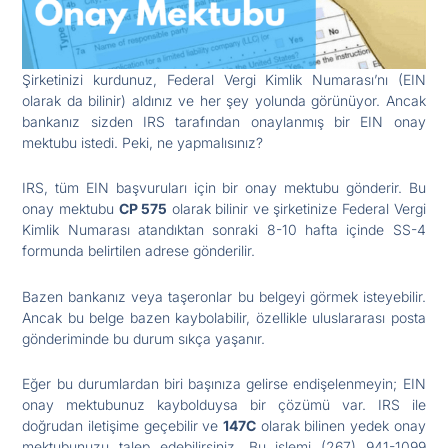
Şirketinizi kurdunuz, Federal Vergi Kimlik Numarası’nı (EIN
olarak da bilinir) aldınız ve her şey yolunda görünüyor. Ancak
bankanız sizden IRS tarafından onaylanmış bir EIN onay
mektubu istedi. Peki, ne yapmalısınız?
IRS, tüm EIN başvuruları için bir onay mektubu gönderir. Bu
onay mektubu
CP 575
olarak bilinir ve şirketinize Federal Vergi
Kimlik Numarası atandıktan sonraki 8-10 hafta içinde SS-4
formunda belirtilen adrese gönderilir.
Bazen bankanız veya taşeronlar bu belgeyi görmek isteyebilir.
Ancak bu belge bazen kaybolabilir, özellikle uluslararası posta
gönderiminde bu durum sıkça yaşanır.
Eğer bu durumlardan biri başınıza gelirse endişelenmeyin; EIN
onay mektubunuz kaybolduysa bir çözümü var. IRS ile
doğrudan iletişime geçebilir ve
147C
olarak bilinen yedek onay
mektubunuzu talep edebilirsiniz. Bu işlemi (267) 941-1099