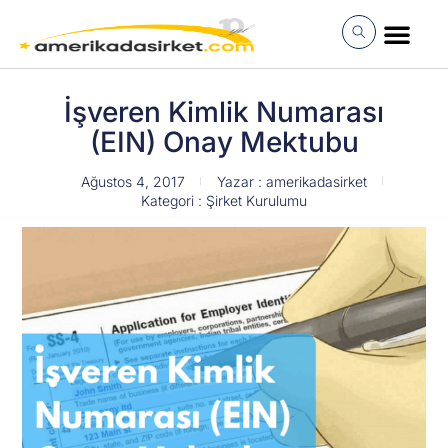
İçeriğe
atla
MÜŞTERI GIRI
İşveren Kimlik Numarası
(EIN) Onay Mektubu
Ağustos 4, 2017
Yazar :
amerikadasirket
Kategori :
Şirket Kurulumu