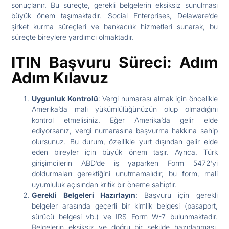
sonuçlanır. Bu süreçte, gerekli belgelerin eksiksiz sunulması
büyük önem taşımaktadır. Social Enterprises, Delaware’de
şirket kurma süreçleri ve bankacılık hizmetleri sunarak, bu
süreçte bireylere yardımcı olmaktadır.
ITIN Başvuru Süreci: Adım
Adım Kılavuz
Uygunluk Kontrolü
: Vergi numarası almak için öncelikle
Amerika’da mali yükümlülüğünüzün olup olmadığını
kontrol etmelisiniz. Eğer Amerika’da gelir elde
ediyorsanız, vergi numarasına başvurma hakkına sahip
olursunuz. Bu durum, özellikle yurt dışından gelir elde
eden bireyler için büyük önem taşır. Ayrıca, Türk
girişimcilerin ABD’de iş yaparken Form 5472’yi
doldurmaları gerektiğini unutmamalıdır; bu form, mali
uyumluluk açısından kritik bir öneme sahiptir.
Gerekli Belgeleri Hazırlayın
: Başvuru için gerekli
belgeler arasında geçerli bir kimlik belgesi (pasaport,
sürücü belgesi vb.) ve IRS Form W-7 bulunmaktadır.
Belgelerin eksiksiz ve doğru bir şekilde hazırlanması,