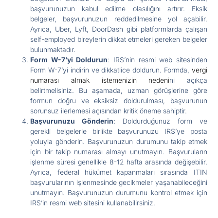
başvurunuzun kabul edilme olasılığını artırır. Eksik
belgeler, başvurunuzun reddedilmesine yol açabilir.
Ayrıca, Uber, Lyft, DoorDash gibi platformlarda çalışan
self-employed bireylerin dikkat etmeleri gereken belgeler
bulunmaktadır.
Form W-7’yi Doldurun
: IRS’nin resmi web sitesinden
Form W-7’yi indirin ve dikkatlice doldurun. Formda,
vergi
numarası almak istemenizin nedeni
ni açıkça
belirtmelisiniz. Bu aşamada, uzman görüşlerine göre
formun doğru ve eksiksiz doldurulması, başvurunun
sorunsuz ilerlemesi açısından kritik öneme sahiptir.
Başvurunuzu Gönderin
: Doldurduğunuz form ve
gerekli belgelerle birlikte başvurunuzu IRS’ye posta
yoluyla gönderin. Başvurunuzun durumunu takip etmek
için bir takip numarası almayı unutmayın. Başvuruların
işlenme süresi genellikle 8-12 hafta arasında değişebilir.
Ayrıca, federal hükümet kapanmaları sırasında ITIN
başvurularının işlenmesinde gecikmeler yaşanabileceğini
unutmayın. Başvurunuzun durumunu kontrol etmek için
IRS’in resmi web sitesini kullanabilirsiniz.