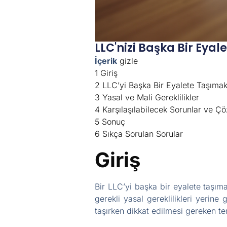
LLC'nizi Başka Bir Eyal
İçerik
gizle
1
Giriş
2
LLC’yi Başka Bir Eyalete Taşımak
3
Yasal ve Mali Gereklilikler
4
Karşılaşılabilecek Sorunlar ve Ç
5
Sonuç
6
Sıkça Sorulan Sorular
Giriş
Bir LLC’yi başka bir eyalete taşıma
gerekli yasal gereklilikleri yeri
taşırken dikkat edilmesi gereken tem