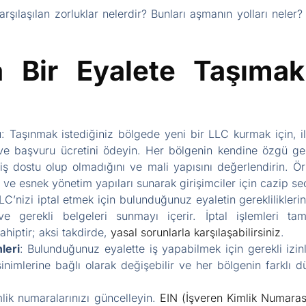
rşılaşılan zorluklar nelerdir? Bunları aşmanın yolları neler? 
 Bir Eyalete Taşımak
u
: Taşınmak istediğiniz bölgede yeni bir LLC kurmak için, i
ve başvuru ücretini ödeyin. Her bölgenin kendine özgü gerek
 iş dostu olup olmadığını ve mali yapısını değerlendirin.
ı ve esnek yönetim yapıları sunarak girişimciler için cazip se
C’nizi iptal etmek için bulunduğunuz eyaletin gerekliliklerini
ve gerekli belgeleri sunmayı içerir. İptal işlemleri ta
hiptir; aksi takdirde,
yasal sorunlarla karşılaşabilirsiniz
.
leri
: Bulunduğunuz eyalette iş yapabilmek için gerekli izinl
inimlerine bağlı olarak değişebilir ve her bölgenin farklı dü
mlik numaralarınızı güncelleyin.
EIN (İşveren Kimlik Numarası