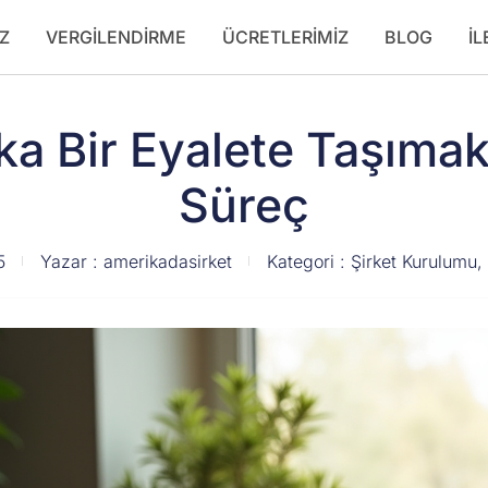
Z
VERGILENDIRME
ÜCRETLERIMIZ
BLOG
İL
ka Bir Eyalete Taşıma
Süreç
5
Yazar :
amerikadasirket
Kategori :
Şirket Kurulumu
,