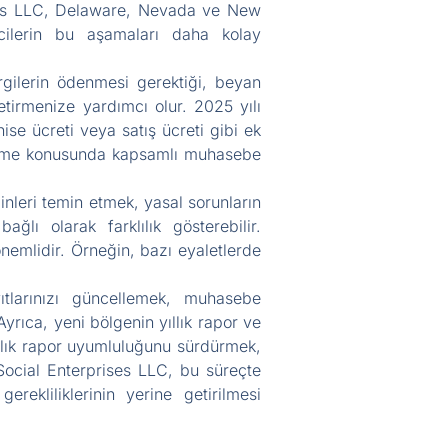
ises LLC, Delaware, Nevada ve New
mcilerin bu aşamaları daha kolay
rgilerin ödenmesi gerektiği, beyan
getirmenize yardımcı olur. 2025 yılı
hise ücreti veya satış ücreti gibi ek
e etme konusunda kapsamlı muhasebe
inleri temin etmek, yasal sorunların
ğlı olarak farklılık gösterebilir.
önemlidir. Örneğin, bazı eyaletlerde
tlarınızı güncellemek, muhasebe
Ayrıca, yeni bölgenin yıllık rapor ve
Yıllık rapor uyumluluğunu sürdürmek,
 Social Enterprises LLC, bu süreçte
rekliliklerinin yerine getirilmesi