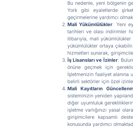
Bu nedenle, yeni bölgenin g
York gibi eyaletlerde şirk
geçirmelerine yardımcı olmakt
Mali Yükümlülükler
: Yeni e
tarihleri ve olası indirimler
itibarıyla, mali yükümlülükler 
yükümlülükler ortaya çıkabil
hizmetleri sunarak, girişimci
İş Lisansları ve İzinler
: Bulun
önüne geçmek için gereklidir
İşletmenizin faaliyet alanına
belirli sektörler için özel izinl
Mali Kayıtların Güncellen
sisteminizin yeniden yapılandı
diğer uyumluluk gereklilikler
işletme varlığınızı yasal ola
girişimcilere kapsamlı deste
konusunda yardımcı olmaktad