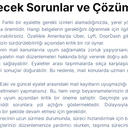
lecek Sorunlar ve Çözüm
: Farklı bir eyalette gerekli izinleri alamadığınızda, yerel
 önemlidir. Hangi belgelerin gerektiğini öğrenmek için ilgi
rabilirsiniz. Özellikle Amerika’da Uber, Lyft, DoorDash gib
zin sürdürülebilirliği açısından kritik bir rol oynar.
enin mali kanunlarına uyum sağlamakta zorluk yaşıyorsan
eyaletin mali düzenlemeleri hakkında bilgi vererek doğru adı
 sağlayabilir. Eyaletler arası taşınmalarda sıkça karşılaş
l sonuçlar doğurabilir. Bu nedenle, mali konularda uzman de
 Eski ve güncel eyalet arasındaki mali kayıtların uyuşmazlığ
zeltmeleri yapmalısınız. Bu, hem vergi beyannamelerinizin
ere uyum açısından kritik bir öneme sahiptir. Geçmişte y
ddi sorunlara yol açtığını göstermektedir. Dolayısıyla
ı bir şekilde devam etmesi için gereklidir.
recinin uzun sürmesi durumunda, süreci hızlandırmak için b
eçlerinizi düzenlemenize yardımcı olurken, taşınma sürecini