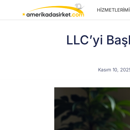
İçeriğe
HIZMETLERIMI
atla
LLC’yi Baş
Kasım 10, 202