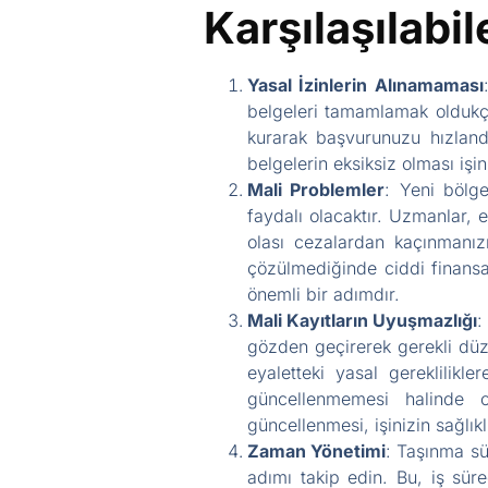
Karşılaşılabi
Yasal İzinlerin Alınamaması
belgeleri tamamlamak oldukça
kurarak başvurunuzu hızlandı
belgelerin eksiksiz olması işini
Mali Problemler
: Yeni bölg
faydalı olacaktır. Uzmanlar, 
olası cezalardan kaçınmanızı
çözülmediğinde ciddi finansa
önemli bir adımdır.
Mali Kayıtların Uyuşmazlığı
:
gözden geçirerek gerekli dü
eyaletteki yasal gereklilikl
güncellenmemesi halinde ci
güncellenmesi, işinizin sağlıkl
Zaman Yönetimi
: Taşınma sü
adımı takip edin. Bu, iş sür