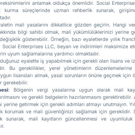
ereksinimlerini anlamak oldukça önemlidir. Social Enterpr
et kurma süreçlerinde uzman rehberlik sunarak, girişi
adır.
yaletin mali yasalarını dikkatlice gözden geçirin. Hangi ve
 hakkında bilgi sahibi olmak, mali yükümlülüklerinizi yerine 
değişiklik gösterebilir. Örneğin, bazı eyaletlerde yıllık franc
ir. Social Enterprises LLC, beyan ve indirimleri maksimiz
lerin uyum sağlamalarına yardımcı olmaktadır.
duğunuz eyalette iş yapabilmek için gerekli olan lisans ve iz
. Bu gereklilikler, yerel yönetimlerin düzenlemelerine ba
 uygun lisansları almak, yasal sorunların önüne geçmek için 
er gerekebilir.
mesi
: Bölgenin vergi yasalarına uygun olarak mali kayı
rılmasını ve gerekli belgelerin hazırlanmasını gerektirebilir. 
ini yerine getirmek için gerekli adımları atmayı unutmayın. 
rak korumak ve mali güvenliğinizi sağlamak için gereklidir.
k sunarak, mali kayıtların güncellenmesi ve uyumluluk ge
ır.