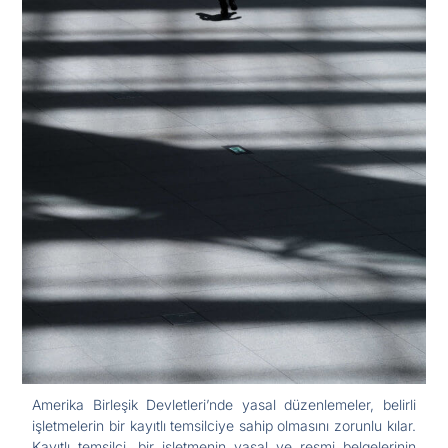
Amerika Birleşik Devletleri’nde yasal düzenlemeler, belirli
işletmelerin bir kayıtlı temsilciye sahip olmasını zorunlu kılar.
Kayıtlı temsilci, bir işletmenin yasal ve resmi belgelerinin