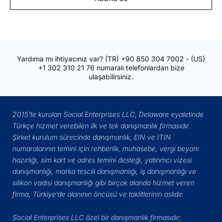
Adresiniz
Yardıma mı ihtiyacınız var?
(TR)
+90 850 304 7002
- (US)
+1 302 310 21 76
numaralı telefonlardan bize
ulaşabilirsiniz.
2015’te kurulan Social Enterprises LLC, Delaware eyaletinde
Türkçe hizmet verebilen ilk ve tek danışmanlık firmasıdır.
Şirket kurulum sürecinde danışmanlık, EIN ve ITIN
numaralarının temini için rehberlik, muhasebe, vergi beyanı
hazırlığı, sim kart ve adres temini desteği, yatırımcı vizesi
danışmanlığı, marka tescili danışmanlığı, iş danışmanlığı ve
silikon vadisi danışmanlığı gibi birçok alanda hizmet veren
firma, Türkiye’de alanının öncüsü ve taklitlerinin aslıdır.
Social Enterprises LLC özel bir danışmanlık firmasıdır;