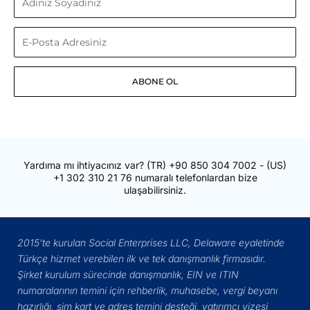
Soyadınız
E-
Posta
ABONE OL
Adresiniz
Yardıma mı ihtiyacınız var?
(TR)
+90 850 304 7002
- (US)
+1 302 310 21 76
numaralı telefonlardan bize
ulaşabilirsiniz.
2015’te kurulan Social Enterprises LLC, Delaware eyaletinde
Türkçe hizmet verebilen ilk ve tek danışmanlık firmasıdır.
Şirket kurulum sürecinde danışmanlık, EIN ve ITIN
numaralarının temini için rehberlik, muhasebe, vergi beyanı
hazırlığı, sim kart ve adres temini desteği, yatırımcı vizesi