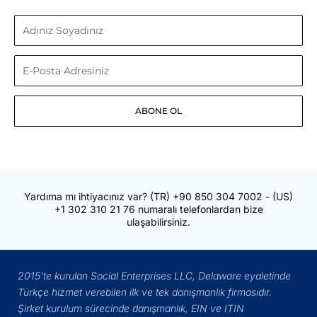
Adınız
Soyadınız
E-
Posta
ABONE OL
Adresiniz
Yardıma mı ihtiyacınız var?
(TR)
+90 850 304 7002
- (US)
+1 302 310 21 76
numaralı telefonlardan bize
ulaşabilirsiniz.
2015’te kurulan Social Enterprises LLC, Delaware eyaletinde
Türkçe hizmet verebilen ilk ve tek danışmanlık firmasıdır.
Şirket kurulum sürecinde danışmanlık, EIN ve ITIN