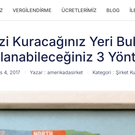
Z
VERGILENDIRME
ÜCRETLERIMIZ
BLOG
İL
izi Kuracağınız Yeri Bu
lanabileceğiniz 3 Yö
s 4, 2017
Yazar :
amerikadasirket
Kategori :
Şirket K