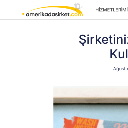
İçeriğe
HIZMETLERIMI
atla
Şirketin
Kul
Ağusto