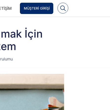
ETIŞIM
MÜŞTERI GIRIŞI
lmak İçin
ntem
urulumu