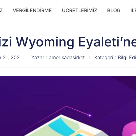
Z
VERGILENDIRME
ÜCRETLERIMIZ
BLOG
İL
izi Wyoming Eyaleti’n
 21, 2021
Yazar :
amerikadasirket
Kategori :
Bilgi E