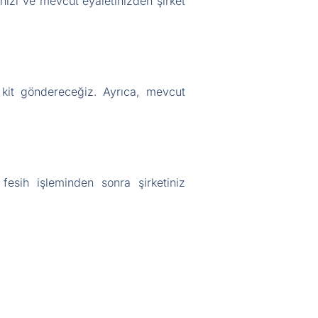
nizi ve mevcut eyaletinizden şirket
l kit göndereceğiz. Ayrıca, mevcut
sih işleminden sonra şirketiniz