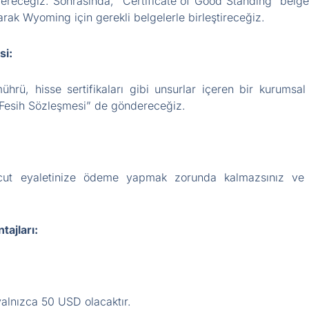
dereceğiz. Sonrasında, “Certificate of Good Standing” belge
arak Wyoming için gerekli belgelerle birleştireceğiz.
si:
mührü, hisse sertifikaları gibi unsurlar içeren bir kurumsa
r “Fesih Sözleşmesi” de göndereceğiz.
ut eyaletinize ödeme yapmak zorunda kalmazsınız ve fe
ajları:
yalnızca 50 USD olacaktır.