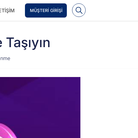
ETIŞIM
MÜŞTERI GIRIŞI
e Taşıyın
dinme