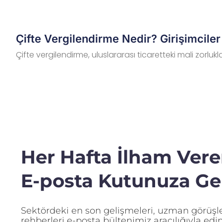
Çifte Vergilendirme Nedir? Girişimciler 
Çifte vergilendirme, uluslararası ticaretteki mali zorluklar
Her Hafta İlham Veren
E-posta Kutunuza Gel
Sektördeki en son gelişmeleri, uzman görüşler
rehberleri e-posta bültenimiz aracılığıyla edin