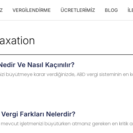
Z
VERGILENDIRME
ÜCRETLERIMIZ
BLOG
İL
taxation
edir Ve Nasıl Kaçınılır?
i büyütmeye karar verdiğinizde, ABD vergi sisteminin en kar
Vergi Farkları Nelerdir?
a mevcut işletmenizi büyütürken atmanız gereken en kritik ad