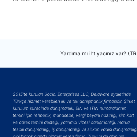
Yardıma mı ihtiyacınız var?
(TR
2015’te kurulan Social Enterprises LLC, Delaware eyaletinde
Türkçe hizmet verebilen ilk ve tek danışmanlık firmasıdır. Şirket
kurulum sürecinde danışmanlık, EIN ve ITIN numaralarının
temini için rehberlik, muhasebe, vergi beyanı hazırlığı, sim kart
ve adres temini desteği, yatırımcı vizesi danışmanlığı, marka
tescili danışmanlığı, iş danışmanlığı ve silikon vadisi danışmanlığ
gibi birçok alanda hizmet veren firma, Türkiye’de alanının