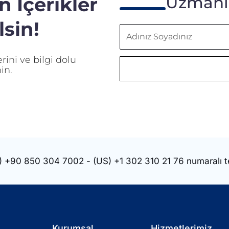
 İçerikler
Uzmanla
sin!
Adınız
Soyadınız
ini ve bilgi dolu
in.
)
+90 850 304 7002
- (US)
+1 302 310 21 76
numaralı t
Kurumsal
Hizmetlerimiz