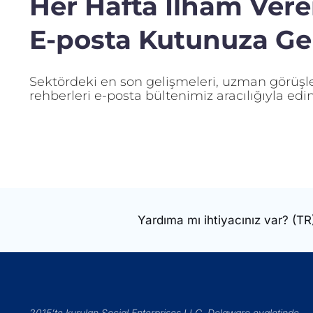
Her Hafta İlham Veren
E-posta Kutunuza Gel
Sektördeki en son gelişmeleri, uzman görüşler
rehberleri e-posta bültenimiz aracılığıyla edin
Yardıma mı ihtiyacınız var?
(TR
2015’te kurulan Social Enterprises LLC, Delaware eyaletinde