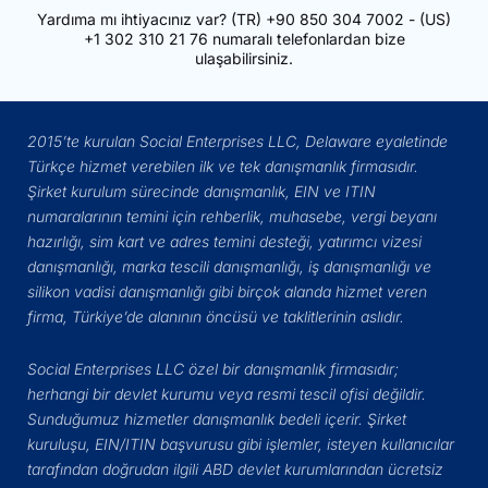
Yardıma mı ihtiyacınız var?
(TR)
+90 850 304 7002
- (US)
+1 302 310 21 76
numaralı telefonlardan bize
ulaşabilirsiniz.
2015’te kurulan Social Enterprises LLC, Delaware eyaletinde
Türkçe hizmet verebilen ilk ve tek danışmanlık firmasıdır.
Şirket kurulum sürecinde danışmanlık, EIN ve ITIN
numaralarının temini için rehberlik, muhasebe, vergi beyanı
hazırlığı, sim kart ve adres temini desteği, yatırımcı vizesi
danışmanlığı, marka tescili danışmanlığı, iş danışmanlığı ve
silikon vadisi danışmanlığı gibi birçok alanda hizmet veren
firma, Türkiye’de alanının öncüsü ve taklitlerinin aslıdır.
Social Enterprises LLC özel bir danışmanlık firmasıdır;
herhangi bir devlet kurumu veya resmi tescil ofisi değildir.
Sunduğumuz hizmetler danışmanlık bedeli içerir. Şirket
kuruluşu, EIN/ITIN başvurusu gibi işlemler, isteyen kullanıcılar
tarafından doğrudan ilgili ABD devlet kurumlarından ücretsiz