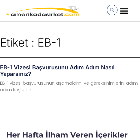
İçeriğe
atla
MÜŞTERI GIRI
Etiket : EB-1
EB-1 Vizesi Başvurusunu Adım Adım Nasıl
Yaparsınız?
EB-1 vizesi başvurusunun aşamalarını ve gereksinimlerini adım
adım keşfedin.
Her Hafta İlham Veren İçerikler