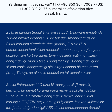
Yardıma mı ihtiyacınız var?
(TR)
+90 850 304 7002
- (US)
+1 302 310 21 76
numaralı telefonlardan bize
ulaşabilirsiniz.
2015’te kurulan Social Enterprises LLC, Delaware eyaletinde
Türkçe hizmet verebilen ilk ve tek danışmanlık firmasıdır.
Şirket kurulum sürecinde danışmanlık, EIN ve ITIN
numaralarının temini için rehberlik, muhasebe, vergi beyanı
hazırlığı, sim kart ve adres temini desteği, yatırımcı vizesi
danışmanlığı, marka tescili danışmanlığı, iş danışmanlığı ve
silikon vadisi danışmanlığı gibi birçok alanda hizmet veren
firma, Türkiye’de alanının öncüsü ve taklitlerinin aslıdır.
Social Enterprises LLC özel bir danışmanlık firmasıdır;
herhangi bir devlet kurumu veya resmi tescil ofisi değildir.
Sunduğumuz hizmetler danışmanlık bedeli içerir. Şirket
kuruluşu, EIN/ITIN başvurusu gibi işlemler, isteyen kullanıcılar
tarafından doğrudan ilgili ABD devlet kurumlarından ücretsiz