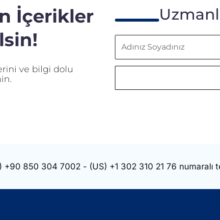
 İçerikler
Uzmanla
sin!
Adınız
Soyadınız
ini ve bilgi dolu
in.
)
+90 850 304 7002
- (US)
+1 302 310 21 76
numaralı t