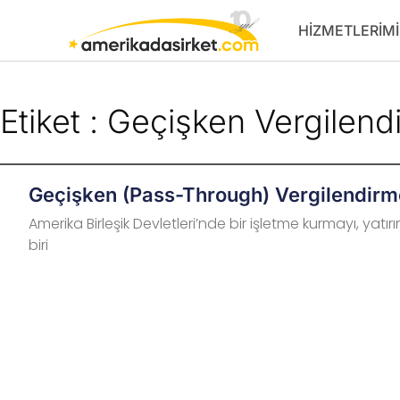
İçeriğe
HIZMETLERIMI
atla
Etiket : Geçişken Vergilen
Geçişken (Pass-Through) Vergilendirme
Amerika Birleşik Devletleri’nde bir işletme kurmayı, ya
biri