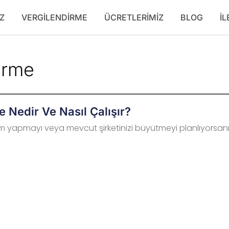
Z
VERGILENDIRME
ÜCRETLERIMIZ
BLOG
İL
dirme
 Nedir Ve Nasıl Çalışır?
tırım yapmayı veya mevcut şirketinizi büyütmeyi planlıyorsan