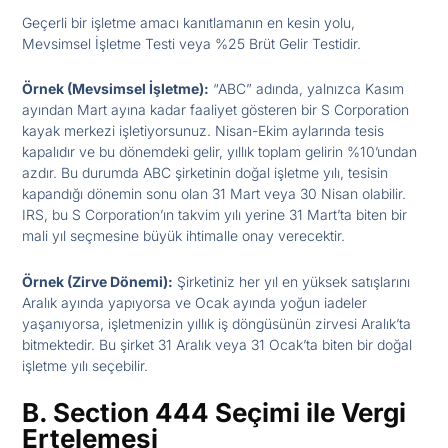
Geçerli bir işletme amacı kanıtlamanın en kesin yolu,
Mevsimsel İşletme Testi veya %25 Brüt Gelir Testidir.
Örnek (Mevsimsel İşletme):
“ABC” adında, yalnızca Kasım
ayından Mart ayına kadar faaliyet gösteren bir S Corporation
kayak merkezi işletiyorsunuz. Nisan-Ekim aylarında tesis
kapalıdır ve bu dönemdeki gelir, yıllık toplam gelirin %10’undan
azdır. Bu durumda ABC şirketinin doğal işletme yılı, tesisin
kapandığı dönemin sonu olan 31 Mart veya 30 Nisan olabilir.
IRS, bu S Corporation’ın takvim yılı yerine 31 Mart’ta biten bir
mali yıl seçmesine büyük ihtimalle onay verecektir.
Örnek (Zirve Dönemi):
Şirketiniz her yıl en yüksek satışlarını
Aralık ayında yapıyorsa ve Ocak ayında yoğun iadeler
yaşanıyorsa, işletmenizin yıllık iş döngüsünün zirvesi Aralık’ta
bitmektedir. Bu şirket 31 Aralık veya 31 Ocak’ta biten bir doğal
işletme yılı seçebilir.
B. Section 444 Seçimi ile Vergi
Ertelemesi