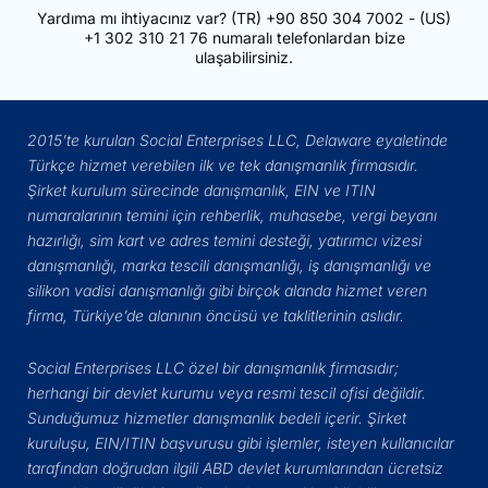
Yardıma mı ihtiyacınız var?
(TR)
+90 850 304 7002
- (US)
+1 302 310 21 76
numaralı telefonlardan bize
ulaşabilirsiniz.
2015’te kurulan Social Enterprises LLC, Delaware eyaletinde
Türkçe hizmet verebilen ilk ve tek danışmanlık firmasıdır.
Şirket kurulum sürecinde danışmanlık, EIN ve ITIN
numaralarının temini için rehberlik, muhasebe, vergi beyanı
hazırlığı, sim kart ve adres temini desteği, yatırımcı vizesi
danışmanlığı, marka tescili danışmanlığı, iş danışmanlığı ve
silikon vadisi danışmanlığı gibi birçok alanda hizmet veren
firma, Türkiye’de alanının öncüsü ve taklitlerinin aslıdır.
Social Enterprises LLC özel bir danışmanlık firmasıdır;
herhangi bir devlet kurumu veya resmi tescil ofisi değildir.
Sunduğumuz hizmetler danışmanlık bedeli içerir. Şirket
kuruluşu, EIN/ITIN başvurusu gibi işlemler, isteyen kullanıcılar
tarafından doğrudan ilgili ABD devlet kurumlarından ücretsiz