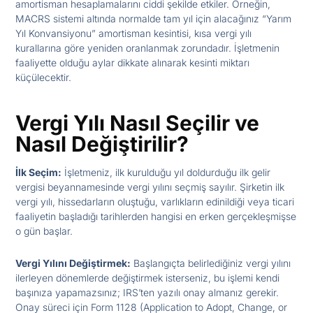
amortisman hesaplamalarını ciddi şekilde etkiler. Örneğin,
MACRS sistemi altında normalde tam yıl için alacağınız “Yarım
Yıl Konvansiyonu” amortisman kesintisi, kısa vergi yılı
kurallarına göre yeniden oranlanmak zorundadır. İşletmenin
faaliyette olduğu aylar dikkate alınarak kesinti miktarı
küçülecektir.
Vergi Yılı Nasıl Seçilir ve
Nasıl Değiştirilir?
İlk Seçim:
İşletmeniz, ilk kurulduğu yıl doldurduğu ilk gelir
vergisi beyannamesinde vergi yılını seçmiş sayılır. Şirketin ilk
vergi yılı, hissedarların oluştuğu, varlıkların edinildiği veya ticari
faaliyetin başladığı tarihlerden hangisi en erken gerçekleşmişse
o gün başlar.
Vergi Yılını Değiştirmek:
Başlangıçta belirlediğiniz vergi yılını
ilerleyen dönemlerde değiştirmek isterseniz, bu işlemi kendi
başınıza yapamazsınız; IRS’ten yazılı onay almanız gerekir.
Onay süreci için Form 1128 (Application to Adopt, Change, or