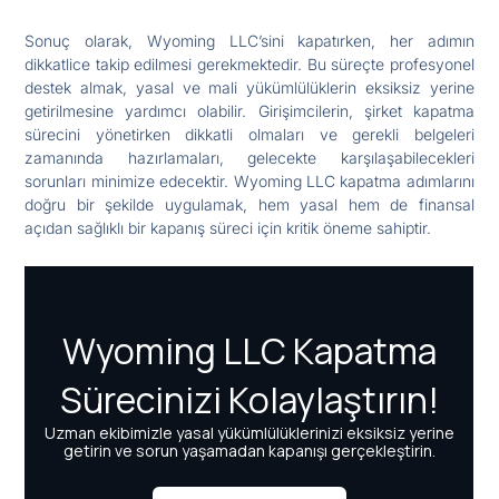
Sonuç olarak, Wyoming LLC’sini kapatırken, her adımın
dikkatlice takip edilmesi gerekmektedir. Bu süreçte profesyonel
destek almak, yasal ve mali yükümlülüklerin eksiksiz yerine
getirilmesine yardımcı olabilir. Girişimcilerin, şirket kapatma
sürecini yönetirken dikkatli olmaları ve gerekli belgeleri
zamanında hazırlamaları, gelecekte karşılaşabilecekleri
sorunları minimize edecektir. Wyoming LLC kapatma adımlarını
doğru bir şekilde uygulamak, hem yasal hem de finansal
açıdan sağlıklı bir kapanış süreci için kritik öneme sahiptir.