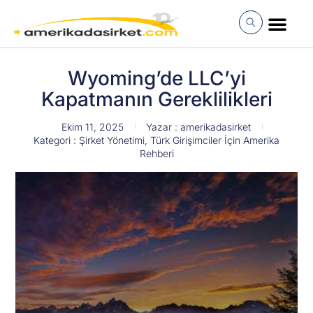
İçeriğe
atla
MÜŞTERI GIRI
Wyoming’de LLC’yi
Kapatmanın Gereklilikleri
Ekim 11, 2025
Yazar :
amerikadasirket
Kategori :
Şirket Yönetimi
,
Türk Girişimciler İçin Amerika
Rehberi