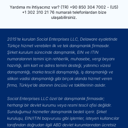
Yardıma mı ihtiyacınız var?
(TR)
+90 850 304 7002
- (US)
+1 302 310 21 76
numaralı telefonlardan bize
ulaşabilirsiniz.
2015’te kurulan Social Enterprises LLC, Delaware eyaletinde
Türkçe hizmet verebilen ilk ve tek danışmanlık firmasıdır.
Şirket kurulum sürecinde danışmanlık, EIN ve ITIN
numaralarının temini için rehberlik, muhasebe, vergi beyanı
hazırlığı, sim kart ve adres temini desteği, yatırımcı vizesi
danışmanlığı, marka tescili danışmanlığı, iş danışmanlığı ve
silikon vadisi danışmanlığı gibi birçok alanda hizmet veren
firma, Türkiye’de alanının öncüsü ve taklitlerinin aslıdır.
Social Enterprises LLC özel bir danışmanlık firmasıdır;
herhangi bir devlet kurumu veya resmi tescil ofisi değildir.
Sunduğumuz hizmetler danışmanlık bedeli içerir. Şirket
kuruluşu, EIN/ITIN başvurusu gibi işlemler, isteyen kullanıcılar
tarafından doğrudan ilgili ABD devlet kurumlarından ücretsiz