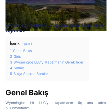
Wyoming'de LLC'yi Kapatmanın Adımlarını
Öğrenin.
İçerik
gizle
1
Genel Bakış
2
Giriş
3
Wyoming’de LLC’yi Kapatmanın Gereklilikleri
4
Sonuç
5
Sıkça Sorulan Sorular
Genel Bakış
Wyoming’de bir LLC’yi kapatmanın üç ana adımı
bulunmaktadır: