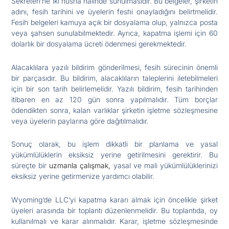
Sekreteri’ne iki nüsha halinde sunulmasıdır. Bu belgeler, şirketin
adını, fesih tarihini ve üyelerin feshi onayladığını belirtmelidir.
Fesih belgeleri kamuya açık bir dosyalama olup, yalnızca posta
veya şahsen sunulabilmektedir. Ayrıca, kapatma işlemi için 60
dolarlık bir dosyalama ücreti ödenmesi gerekmektedir.
Alacaklılara yazılı bildirim gönderilmesi, fesih sürecinin önemli
bir parçasıdır. Bu bildirim, alacaklıların taleplerini iletebilmeleri
için bir son tarih belirlemelidir. Yazılı bildirim, fesih tarihinden
itibaren en az 120 gün sonra yapılmalıdır. Tüm borçlar
ödendikten sonra, kalan varlıklar şirketin işletme sözleşmesine
veya üyelerin paylarına göre dağıtılmalıdır.
Sonuç olarak, bu işlem dikkatli bir planlama ve yasal
yükümlülüklerin eksiksiz yerine getirilmesini gerektirir. Bu
süreçte bir
uzmanla çalışmak,
yasal ve mali yükümlülüklerinizi
eksiksiz yerine getirmenize yardımcı olabilir.
Wyoming’de LLC’yi kapatma kararı almak için öncelikle şirket
üyeleri arasında bir toplantı düzenlenmelidir. Bu toplantıda, oy
kullanılmalı ve karar alınmalıdır. Karar, işletme sözleşmesinde