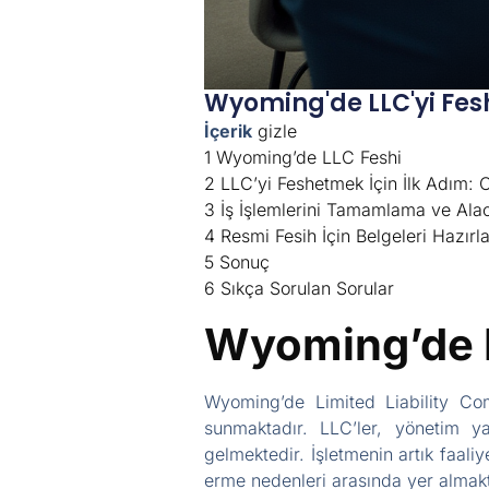
Wyoming'de LLC'yi Fes
İçerik
gizle
1
Wyoming’de LLC Feshi
2
LLC’yi Feshetmek İçin İlk Adım: 
3
İş İşlemlerini Tamamlama ve Alaca
4
Resmi Fesih İçin Belgeleri Hazı
5
Sonuç
6
Sıkça Sorulan Sorular
Wyoming’de 
Wyoming’de Limited Liability Com
sunmaktadır. LLC’ler, yönetim yap
gelmektedir. İşletmenin artık faal
erme nedenleri arasında yer almakt