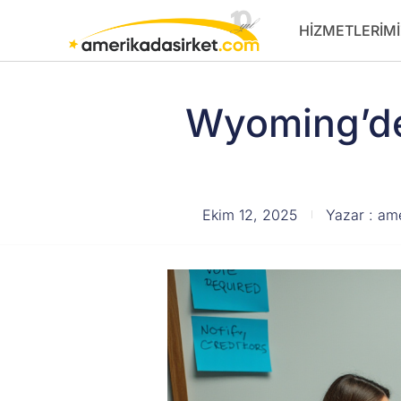
İçeriğe
HIZMETLERIMI
atla
Wyoming’de
Ekim 12, 2025
Yazar :
ame