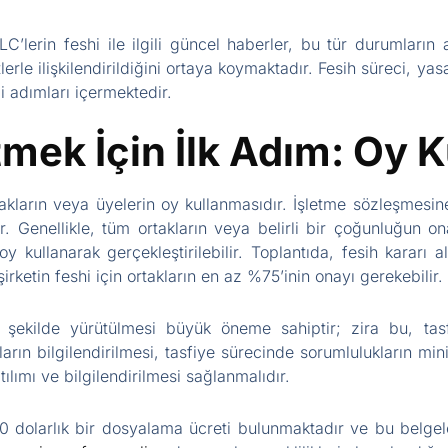
C’lerin feshi ile ilgili güncel haberler, bu tür durumların 
lerle ilişkilendirildiğini ortaya koymaktadır. Fesih süreci, ya
bi adımları içermektedir.
mek İçin İlk Adım: Oy 
akların veya üyelerin oy kullanmasıdır. İşletme sözleşmesine
ir. Genellikle, tüm ortakların veya belirli bir çoğunluğun on
oy kullanarak gerçekleştirilebilir. Toplantıda, fesih kararı 
irketin feshi için ortakların en az %75’inin onayı gerekebilir.
şekilde yürütülmesi büyük öneme sahiptir; zira bu, tas
ıların bilgilendirilmesi, tasfiye sürecinde sorumlulukların m
lımı ve bilgilendirilmesi sağlanmalıdır.
50 dolarlık bir dosyalama ücreti bulunmaktadır ve bu belgele