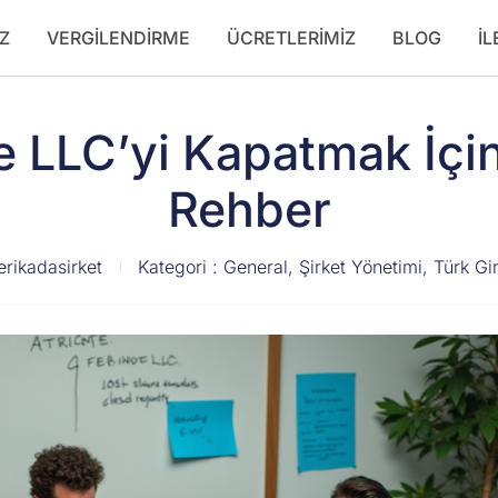
Z
VERGILENDIRME
ÜCRETLERIMIZ
BLOG
İL
 LLC’yi Kapatmak İçi
Rehber
rikadasirket
Kategori :
General
,
Şirket Yönetimi
,
Türk Gi