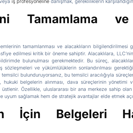
k veya
iş profesyoneline
danışmak, gerekliliklerin karşılandığı
rini Tamamlama ve A
lemlerinin tamamlanması ve alacaklıların bilgilendirilmesi ge
asfiye edilmesi kritik bir öneme sahiptir. Alacaklılara, LLC’n
ildirimde bulunulması gerekmektedir. Bu süreç, alacaklıla
iş sözleşmeleri ve yükümlülüklerin sonlandırılması gerektiği
r temsilci bulunduruyorsanız, bu temsilci aracılığıyla süreçle
i, hukuki belgelerin alınması, dava süreçlerinin yönetimi v
rı üstlenir. Özellikle, uluslararası bir ana merkeze sahip olan 
e uyum sağlamak hem de stratejik avantajlar elde etmek açı
h İçin Belgeleri H