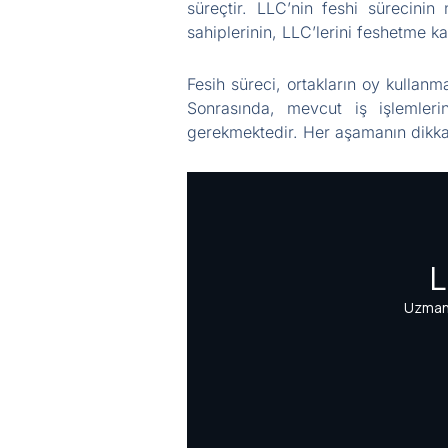
süreçtir. LLC’nin feshi sürecinin 
sahiplerinin, LLC’lerini feshetme ka
Fesih süreci, ortakların oy kullanm
Sonrasında, mevcut iş işlemlerin
gerekmektedir. Her aşamanın dikkatl