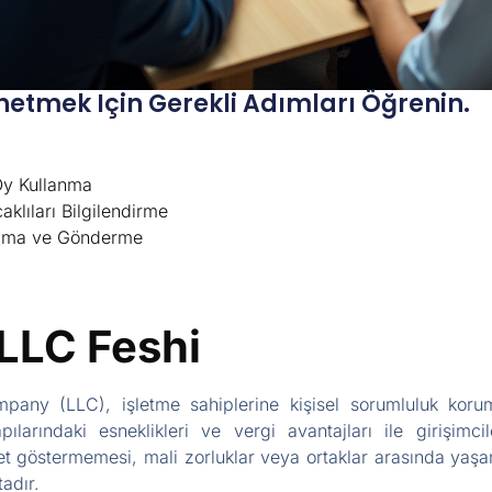
hetmek Için Gerekli Adımları Öğrenin.
Oy Kullanma
klıları Bilgilendirme
rlama ve Gönderme
LLC Feshi
pany (LLC), işletme sahiplerine kişisel sorumluluk koru
ılarındaki esneklikleri ve vergi avantajları ile girişimc
iyet göstermemesi, mali zorluklar veya ortaklar arasında yaşa
adır.