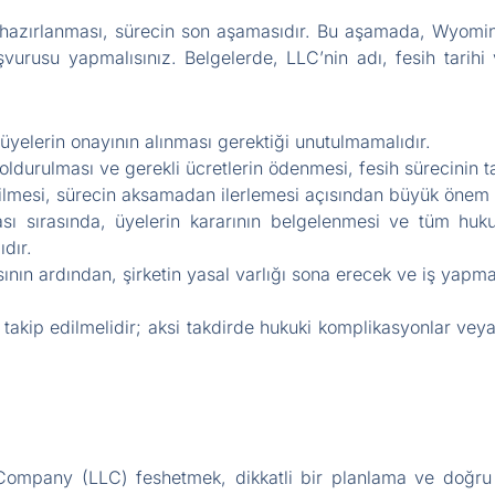
n hazırlanması, sürecin son aşamasıdır. Bu aşamada, Wyoming 
şvurusu yapmalısınız. Belgelerde, LLC’nin adı, fesih tarihi 
n üyelerin onayının alınması gerektiği unutulmamalıdır.
doldurulması ve gerekli ücretlerin ödenmesi, fesih sürecinin
lmesi, sürecin aksamadan ilerlemesi açısından büyük önem t
sı sırasında, üyelerin kararının belgelenmesi ve tüm hukuki
ıdır.
ının ardından, şirketin yasal varlığı sona erecek ve iş yapma
 takip edilmelidir; aksi takdirde hukuki komplikasyonlar ve
Company (LLC) feshetmek, dikkatli bir planlama ve doğru a