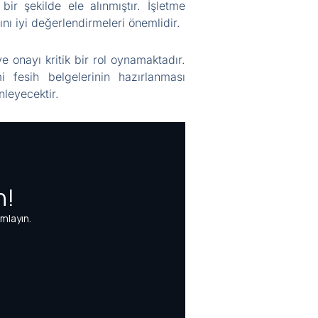
bir şekilde ele alınmıştır. İşletme
ını iyi değerlendirmeleri önemlidir.
e onayı kritik bir rol oynamaktadır.
i fesih belgelerinin hazırlanması
nleyecektir.