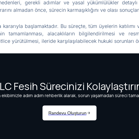
nedenleri, gerekli adımlar ve yasal yükümlülükler detaylı 
rarını almadan önce, sürecin karmaşıklığını ve olası sonuçlar
a kararıyla başlamaktadır. Bu süreçte, tüm üyelerin katılımı v
in tamamlanması, alacaklıların bilgilendirilmesi ve resm
ice yürütülmesi, ileride karşılaşılabilecek hukuki sorunları ö