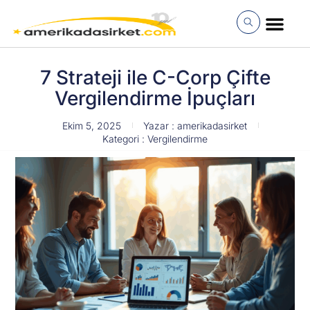
İçeriğe
atla
MÜŞTERI GIRI
7 Strateji ile C-Corp Çifte
Vergilendirme İpuçları
Ekim 5, 2025
Yazar :
amerikadasirket
Kategori :
Vergilendirme