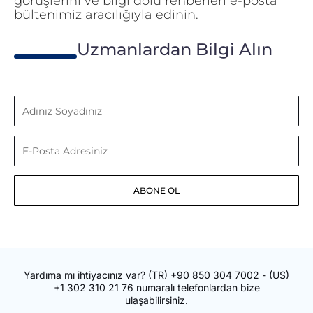
görüşlerini ve bilgi dolu rehberleri e-posta
bültenimiz aracılığıyla edinin.
Uzmanlardan Bilgi Alın
Adınız
Soyadınız
E-
Posta
ABONE OL
Adresiniz
Yardıma mı ihtiyacınız var?
(TR)
+90 850 304 7002
- (US)
+1 302 310 21 76
numaralı telefonlardan bize
ulaşabilirsiniz.