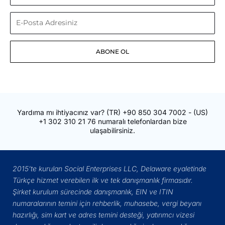
Soyadınız
E-
Posta
ABONE OL
Adresiniz
Yardıma mı ihtiyacınız var?
(TR)
+90 850 304 7002
- (US)
+1 302 310 21 76
numaralı telefonlardan bize
ulaşabilirsiniz.
2015’te kurulan Social Enterprises LLC, Delaware eyaletinde
Türkçe hizmet verebilen ilk ve tek danışmanlık firmasıdır.
Şirket kurulum sürecinde danışmanlık, EIN ve ITIN
numaralarının temini için rehberlik, muhasebe, vergi beyanı
hazırlığı, sim kart ve adres temini desteği, yatırımcı vizesi