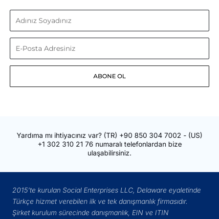
Adınız
Soyadınız
E-
Posta
ABONE OL
Adresiniz
Yardıma mı ihtiyacınız var?
(TR)
+90 850 304 7002
- (US)
+1 302 310 21 76
numaralı telefonlardan bize
ulaşabilirsiniz.
2015’te kurulan Social Enterprises LLC, Delaware eyaletinde
Türkçe hizmet verebilen ilk ve tek danışmanlık firmasıdır.
Şirket kurulum sürecinde danışmanlık, EIN ve ITIN