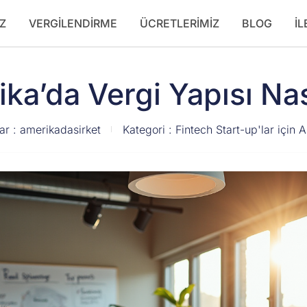
Z
VERGILENDIRME
ÜCRETLERIMIZ
BLOG
İL
ka’da Vergi Yapısı Nas
ar :
amerikadasirket
Kategori :
Fintech Start-up'lar için