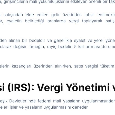
, girişimcilerin mali yükümlülüklerini etkileyen önemli bir fak
n satışından elde edilen gelir üzerinden tahsil edilmekt
r, eyaletin belirlediği oranlarda vergi toplayarak satış
den alınan bir bedeldir ve genellikle eyalet ve yerel yöne
olarak değişir; örneğin, rayiç bedelin 5 kat artması dur
melerin kazançları üzerinden alınırken, satış vergisi tüket
isi (IRS): Vergi Yönetim
irleşik Devletleri’nde federal mali yasaların uygulanmasınd
deleri işler ve yasaların uygulanmasını denetler.