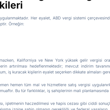
ileri
ygulanmaktadır. Her eyalet, ABD vergi sistemi çerçevesinde
iptir. Örneğin:
lamazken, Kaliforniya ve New York yüksek gelir vergisi ora
imlerin artırılması hedeflenmektedir; mevcut indirim tavan
um, iş kuracak kişilerin eyalet seçerken dikkate almaları ger
men hemen tüm mal ve hizmetlere satış vergisi uygulanırk
aftır. Bu tür farklılıklar, iş sahiplerinin mali planlamasında 
ası, işletmenin haczedilmesi ve hapis cezası gibi ciddi sonuçl
alışma iznine sahip olmanın gerekliliği ve federal yasaların, 