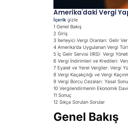
Amerika'daki Vergi Yapıs
İçerik
gizle
1
Genel Bakış
2
Giriş
3
İlerleyici Vergi Oranları: Gelir V
4
Amerika’da Uygulanan Vergi Türler
5
İç Gelir Servisi (IRS): Vergi Yön
6
Vergi İndirimleri ve Kredileri: V
7
Eyalet ve Yerel Vergiler: Vergi Yü
8
Vergi Kaçakçılığı ve Vergi Kaçınm
9
Vergi Borcu Cezaları: Yasal Son
10
Vergilendirmenin Ekonomik Davran
11
Sonuç
12
Sıkça Sorulan Sorular
Genel Bakış