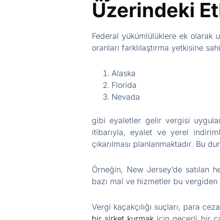
Üzerindeki Etk
Federal yükümlülüklere ek olarak u
oranları farklılaştırma yetkisine sah
Alaska
Florida
Nevada
gibi eyaletler gelir vergisi uygu
itibarıyla, eyalet ve yerel indir
çıkarılması planlanmaktadır. Bu dur
Örneğin, New Jersey’de satılan he
bazı mal ve hizmetler bu vergiden mu
Vergi kaçakçılığı suçları, para cez
bir şirket kurmak
için geçerli bir ç