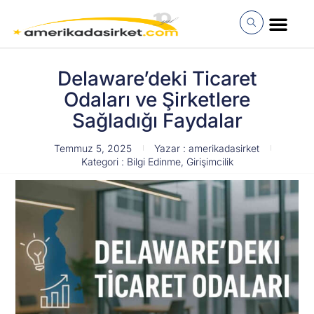
İçeriğe
atla
MÜŞTERI GIRI
Delaware’deki Ticaret
Odaları ve Şirketlere
Sağladığı Faydalar
Temmuz 5, 2025
Yazar :
amerikadasirket
Kategori :
Bilgi Edinme
,
Girişimcilik