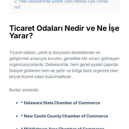
2
Peki Delaware’de Şirketi Olan Herkes Üye Olmalı
mı?
Ticaret Odaları Nedir ve Ne İşe
Yarar?
Ticaret odaları, yerel iş dünyasını desteklemek ve
geliştirmek amacıyla kurulan, genellikle kâr amacı gütmeyen
organizasyonlardır. Delaware’de, hem genel eyalet çapında
faaliyet gösteren hem de şehir ve bölge bazlı organize olan
birçok ticaret odası bulunmaktadır.
Bunlar arasında:
* Delaware State Chamber of Commerce
* New Castle County Chamber of Commerce
* Middletown Area Chamber of Commerce