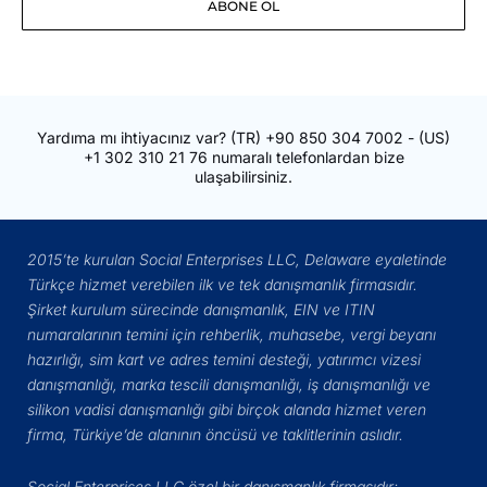
ABONE OL
Adresiniz
Yardıma mı ihtiyacınız var?
(TR)
+90 850 304 7002
- (US)
+1 302 310 21 76
numaralı telefonlardan bize
ulaşabilirsiniz.
2015’te kurulan Social Enterprises LLC, Delaware eyaletinde
Türkçe hizmet verebilen ilk ve tek danışmanlık firmasıdır.
Şirket kurulum sürecinde danışmanlık, EIN ve ITIN
numaralarının temini için rehberlik, muhasebe, vergi beyanı
hazırlığı, sim kart ve adres temini desteği, yatırımcı vizesi
danışmanlığı, marka tescili danışmanlığı, iş danışmanlığı ve
silikon vadisi danışmanlığı gibi birçok alanda hizmet veren
firma, Türkiye’de alanının öncüsü ve taklitlerinin aslıdır.
Social Enterprises LLC özel bir danışmanlık firmasıdır;