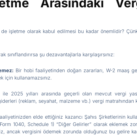
etme Arasındaki Verg
l de işletme olarak kabul edilmesi bu kadar önemlidir? Çün
rak sınıflandırırsa şu dezavantajlarla karşılaşırsınız:
lemez:
Bir hobi faaliyetinden doğan zararları, W-2 maaş gelir
ek için kullanamazsınız.
ile 2025 yılları arasında geçerli olan mevcut vergi yas
me giderleri (reklam, seyahat, malzeme vb.) vergi matrahından 
aliyetinizden elde ettiğiniz kazancı Şahıs Şirketlerinin ku
orm 1040, Schedule 1) “Diğer Gelirler” olarak eklemek zoru
z, ancak vergisini ödemek zorunda olduğunuz bu gelire kar