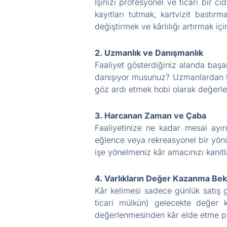
İşinizi profesyonel ve ticari bir 
kayıtları tutmak, kartvizit bastırm
değiştirmek ve kârlılığı artırmak i
2. Uzmanlık ve Danışmanlık
Faaliyet gösterdiğiniz alanda başa
danışıyor musunuz? Uzmanlardan tav
göz ardı etmek hobi olarak değerlend
3. Harcanan Zaman ve Çaba
Faaliyetinize ne kadar mesai ayır
eğlence veya rekreasyonel bir yönü
işe yönelmeniz kâr amacınızı kanıtl
4. Varlıkların Değer Kazanma Bekl
Kâr kelimesi sadece günlük satış ge
ticari mülkün) gelecekte değer k
değerlenmesinden kâr elde etme pla