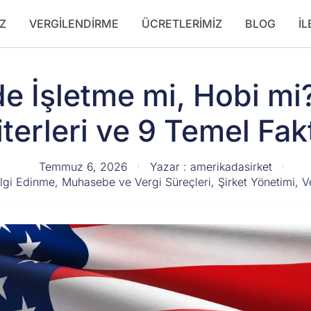
Z
VERGILENDIRME
ÜCRETLERIMIZ
BLOG
İL
e İşletme mi, Hobi mi
iterleri ve 9 Temel Fak
Temmuz 6, 2026
Yazar :
amerikadasirket
ilgi Edinme
,
Muhasebe ve Vergi Süreçleri
,
Şirket Yönetimi
,
V