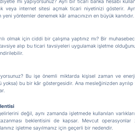
ciddiyetle mi yapıyorsunuz? Ayrı bir ticari banka hesabı ku
ak veya internet sitesi açmak ticari niyetinizi gösterir. Ay
çin yeni yöntemler denemek kâr amacınızın en büyük kanıtıdır.
rılı olmak için ciddi bir çalışma yaptınız mı? Bir muhaseb
siye alıp bu ticari tavsiyeleri uygulamak işletme olduğunuz
irilebilir.
ıyorsunuz? Bu işe önemli miktarda kişisel zaman ve enerji h
 yoksa) bu bir kâr göstergesidir. Ana mesleğinizden ayrılıp v
ar.
entisi
lirlerini değil, aynı zamanda işletmede kullanılan varlıklar
azanması beklentisini de kapsar. Mevcut operasyonlar zar
nınız işletme sayılmanız için geçerli bir nedendir.