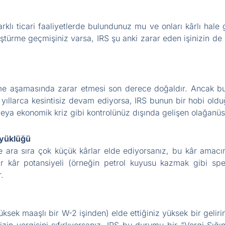
lı ticari faaliyetlerde bulundunuz mu ve onları kârlı hale 
nüştürme geçmişiniz varsa, IRS şu anki zarar eden işinizin d
üme aşamasında zarar etmesi son derece doğaldır. Ancak bu
yıllarca kesintisiz devam ediyorsa, IRS bunun bir hobi oldu
k veya ekonomik kriz gibi kontrolünüz dışında gelişen olağanü
üyüklüğü
e ara sıra çok küçük kârlar elde ediyorsanız, bu kâr amac
 kâr potansiyeli (örneğin petrol kuyusu kazmak gibi speküla
r.
ksek maaşlı bir W-2 işinden) elde ettiğiniz yüksek bir gelir
nizin vergisini sıfırlıyorsanız, IRS bu durumu bir “Vergi Sığı