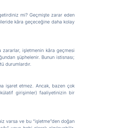
getirdiniz mi? Geçmişte zarar eden
e ileride kâra geçeceğine daha kolay
 zararlar, işletmenin kâra geçmesi
ğundan şüphelenir. Bunun istisnası;
stü durumlardır.
ına işaret etmez. Ancak, bazen çok
tif girişimler) faaliyetinizin bir
iniz varsa ve bu “işletme”den doğan
nağı” veya hobi olarak algılayabilir.