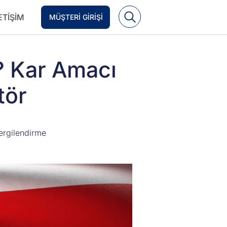
ETIŞIM
MÜŞTERI GIRIŞI
? Kar Amacı
tör
ergilendirme