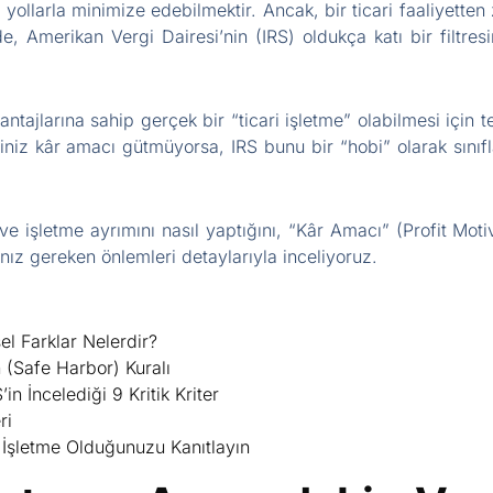
yollarla minimize edebilmektir. Ancak, bir ticari faaliyetten 
e, Amerikan Vergi Dairesi’nin (IRS) oldukça katı bir filtresin
ntajlarına sahip gerçek bir “ticari işletme” olabilmesi için t
tiniz kâr amacı gütmüyorsa, IRS bunu bir “hobi” olarak sınıfl
 işletme ayrımını nasıl yaptığını, “Kâr Amacı” (Profit Motive
anız gereken önlemleri detaylarıyla inceliyoruz.
el Farklar Nelerdir?
 (Safe Harbor) Kuralı
in İncelediği 9 Kritik Kriter
ri
 İşletme Olduğunuzu Kanıtlayın