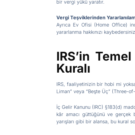
bir vergi yükü yaratır.
Vergi Teşviklerinden Yararlanıla
Ayrıca Ev Ofisi (Home Office) indi
yararlanma hakkınızı kaybedersiniz
IRS’in Temel
Kuralı
IRS, faaliyetinizin bir hobi mi yok
Liman” veya “Beşte Üç” (Three-of-f
İç Gelir Kanunu (IRC) §183(d) madde
kâr amacı güttüğünü ve gerçek bir
yarışları gibi bir alansa, bu kural s