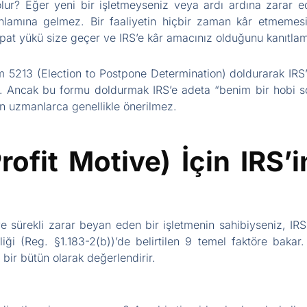
olur? Eğer yeni bir işletmeyseniz veya ardı ardına zarar ed
anlamına gelmez. Bir faaliyetin hiçbir zaman kâr etmemes
at yükü size geçer ve IRS’e kâr amacınız olduğunu kanıtlam
m 5213 (Election to Postpone Determination) doldurarak IRS’te
r. Ancak bu formu doldurmak IRS’e adeta “benim bir hobi so
den uzmanlarca genellikle önerilmez.
ofit Motive) İçin IRS’i
 sürekli zarar beyan eden bir işletmenin sahibiyseniz, IRS 
ği (Reg. §1.183-2(b))’de belirtilen 9 temel faktöre bakar. 
u bir bütün olarak değerlendirir.