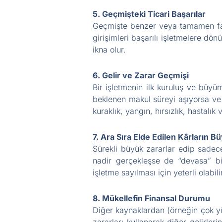
5. Geçmişteki Ticari Başarılar
Geçmişte benzer veya tamamen fark
girişimleri başarılı işletmelere dö
ikna olur.
6. Gelir ve Zarar Geçmişi
Bir işletmenin ilk kuruluş ve büy
beklenen makul süreyi aşıyorsa ve 
kuraklık, yangın, hırsızlık, hastalı
7. Ara Sıra Elde Edilen Kârların B
Sürekli büyük zararlar edip sadec
nadir gerçekleşse de “devasa” bir
işletme sayılması için yeterli olabili
8. Mükellefin Finansal Durumu
Diğer kaynaklardan (örneğin çok yü
zararları kullanarak diğer gelirleri