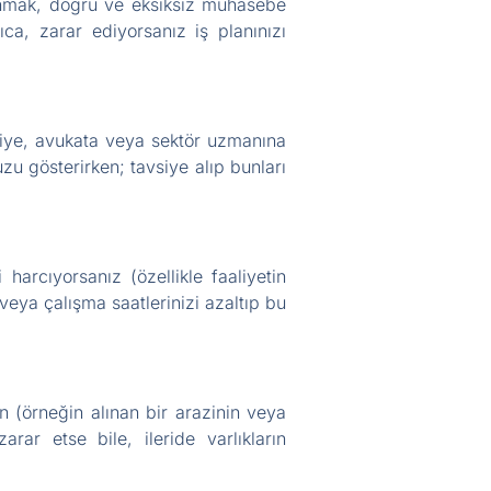
llanmak, doğru ve eksiksiz muhasebe
rıca, zarar ediyorsanız iş planınızı
eciye, avukata veya sektör uzmanına
u gösterirken; tavsiye alıp bunları
arcıyorsanız (özellikle faaliyetin
eya çalışma saatlerinizi azaltıp bu
ın (örneğin alınan bir arazinin veya
ar etse bile, ileride varlıkların