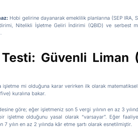
maz:
Hobi gelirine dayanarak emeklilik planlarına (SEP IRA, S
rimi, Nitelikli İşletme Geliri İndirimi (QBID) ve serbest m
.
 Testi: Güvenli Liman 
sa işletme mi olduğuna karar verirken ilk olarak matematiksel 
ive) kuralına bakar.
sine göre; eğer işletmeniz son 5 vergi yılının en az 3 yılında
 işletme olduğunu yasal olarak “varsayar”. Eğer faaliyetini
on 7 yılın en az 2 yılında kâr etme şartı olarak esnetilmiştir.