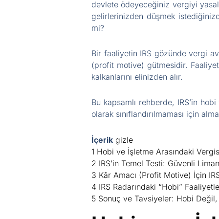
devlete ödeyeceğiniz vergiyi yasal 
gelirlerinizden düşmek istediğinizd
mi?
Bir faaliyetin IRS gözünde vergi ava
(profit motive) gütmesidir. Faaliye
kalkanlarını elinizden alır.
Bu kapsamlı rehberde, IRS’in hobi ve
olarak sınıflandırılmaması için alm
İçerik
gizle
1
Hobi ve İşletme Arasındaki Vergis
2
IRS’in Temel Testi: Güvenli Liman
3
Kâr Amacı (Profit Motive) İçin IRS’
4
IRS Radarındaki “Hobi” Faaliyetle
5
Sonuç ve Tavsiyeler: Hobi Değil,