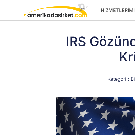
İçeriğe
HIZMETLERIMI
atla
IRS Gözünd
Kr
Kategori :
B