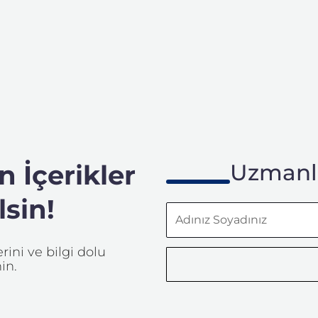
 İçerikler
Uzmanla
sin!
Adınız
Soyadınız
ini ve bilgi dolu
in.