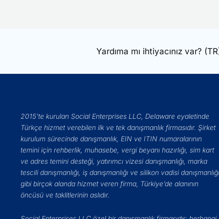
Yardıma mı ihtiyacınız var?
(TR
2015’te kurulan Social Enterprises LLC, Delaware eyaletinde
Türkçe hizmet verebilen ilk ve tek danışmanlık firmasıdır. Şirket
kurulum sürecinde danışmanlık, EIN ve ITIN numaralarının
temini için rehberlik, muhasebe, vergi beyanı hazırlığı, sim kart
ve adres temini desteği, yatırımcı vizesi danışmanlığı, marka
tescili danışmanlığı, iş danışmanlığı ve silikon vadisi danışmanlığ
gibi birçok alanda hizmet veren firma, Türkiye’de alanının
öncüsü ve taklitlerinin aslıdır.
Social Enterprises LLC özel bir danışmanlık firmasıdır; herhangi