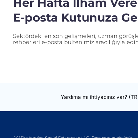
Her Hafta İlham Veren
E-posta Kutunuza Gel
Sektördeki en son gelişmeleri, uzman görüşler
rehberleri e-posta bültenimiz aracılığıyla edin
Yardıma mı ihtiyacınız var?
(TR
2015’te kurulan Social Enterprises LLC, Delaware eyaletinde