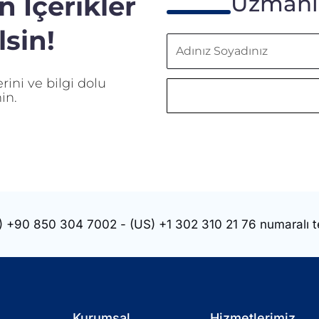
 İçerikler
Uzmanla
sin!
Adınız
Soyadınız
ini ve bilgi dolu
in.
)
+90 850 304 7002
- (US)
+1 302 310 21 76
numaralı t
Kurumsal
Hizmetlerimiz