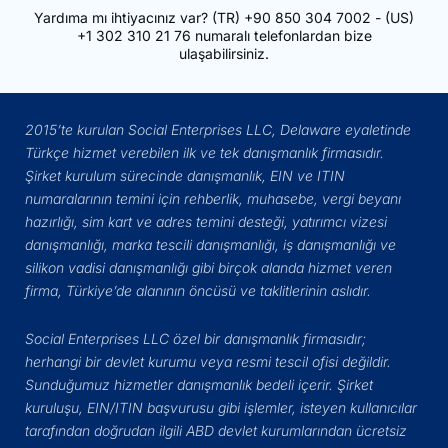
Yardıma mı ihtiyacınız var?
(TR)
+90 850 304 7002
- (US)
+1 302 310 21 76
numaralı telefonlardan bize
ulaşabilirsiniz.
2015’te kurulan Social Enterprises LLC, Delaware eyaletinde
Türkçe hizmet verebilen ilk ve tek danışmanlık firmasıdır.
Şirket kurulum sürecinde danışmanlık, EIN ve ITIN
numaralarının temini için rehberlik, muhasebe, vergi beyanı
hazırlığı, sim kart ve adres temini desteği, yatırımcı vizesi
danışmanlığı, marka tescili danışmanlığı, iş danışmanlığı ve
silikon vadisi danışmanlığı gibi birçok alanda hizmet veren
firma, Türkiye’de alanının öncüsü ve taklitlerinin aslıdır.
Social Enterprises LLC özel bir danışmanlık firmasıdır;
herhangi bir devlet kurumu veya resmi tescil ofisi değildir.
Sunduğumuz hizmetler danışmanlık bedeli içerir. Şirket
kuruluşu, EIN/ITIN başvurusu gibi işlemler, isteyen kullanıcılar
tarafından doğrudan ilgili ABD devlet kurumlarından ücretsiz