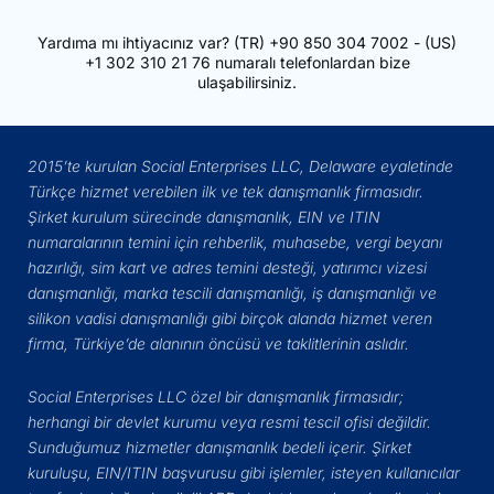
Yardıma mı ihtiyacınız var?
(TR)
+90 850 304 7002
- (US)
+1 302 310 21 76
numaralı telefonlardan bize
ulaşabilirsiniz.
2015’te kurulan Social Enterprises LLC, Delaware eyaletinde
Türkçe hizmet verebilen ilk ve tek danışmanlık firmasıdır.
Şirket kurulum sürecinde danışmanlık, EIN ve ITIN
numaralarının temini için rehberlik, muhasebe, vergi beyanı
hazırlığı, sim kart ve adres temini desteği, yatırımcı vizesi
danışmanlığı, marka tescili danışmanlığı, iş danışmanlığı ve
silikon vadisi danışmanlığı gibi birçok alanda hizmet veren
firma, Türkiye’de alanının öncüsü ve taklitlerinin aslıdır.
Social Enterprises LLC özel bir danışmanlık firmasıdır;
herhangi bir devlet kurumu veya resmi tescil ofisi değildir.
Sunduğumuz hizmetler danışmanlık bedeli içerir. Şirket
kuruluşu, EIN/ITIN başvurusu gibi işlemler, isteyen kullanıcılar