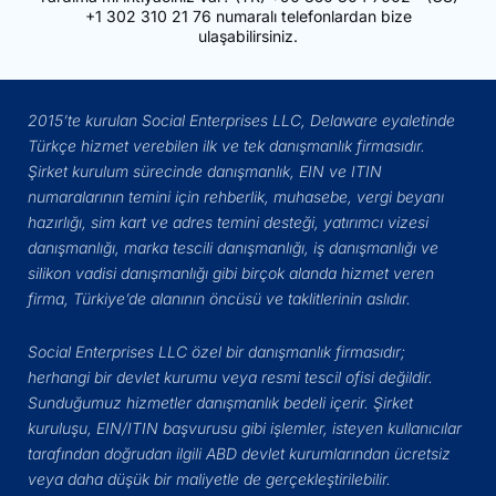
+1 302 310 21 76
numaralı telefonlardan bize
ulaşabilirsiniz.
2015’te kurulan Social Enterprises LLC, Delaware eyaletinde
Türkçe hizmet verebilen ilk ve tek danışmanlık firmasıdır.
Şirket kurulum sürecinde danışmanlık, EIN ve ITIN
numaralarının temini için rehberlik, muhasebe, vergi beyanı
hazırlığı, sim kart ve adres temini desteği, yatırımcı vizesi
danışmanlığı, marka tescili danışmanlığı, iş danışmanlığı ve
silikon vadisi danışmanlığı gibi birçok alanda hizmet veren
firma, Türkiye’de alanının öncüsü ve taklitlerinin aslıdır.
Social Enterprises LLC özel bir danışmanlık firmasıdır;
herhangi bir devlet kurumu veya resmi tescil ofisi değildir.
Sunduğumuz hizmetler danışmanlık bedeli içerir. Şirket
kuruluşu, EIN/ITIN başvurusu gibi işlemler, isteyen kullanıcılar
tarafından doğrudan ilgili ABD devlet kurumlarından ücretsiz
veya daha düşük bir maliyetle de gerçekleştirilebilir.