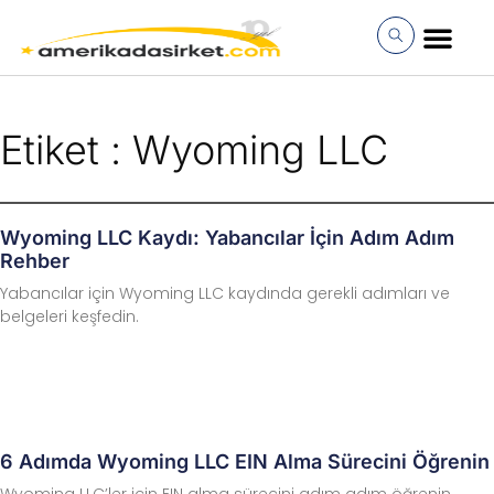
İçeriğe
atla
MÜŞTERI GIRI
Etiket : Wyoming LLC
Wyoming LLC Kaydı: Yabancılar İçin Adım Adım
Rehber
Yabancılar için Wyoming LLC kaydında gerekli adımları ve
belgeleri keşfedin.
6 Adımda Wyoming LLC EIN Alma Sürecini Öğrenin