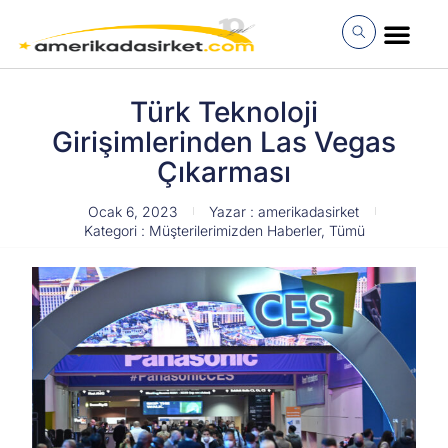
İçeriğe
atla
MÜŞTERI GIRI
Türk Teknoloji
Girişimlerinden Las Vegas
Çıkarması
Ocak 6, 2023
Yazar :
amerikadasirket
Kategori :
Müşterilerimizden Haberler
,
Tümü