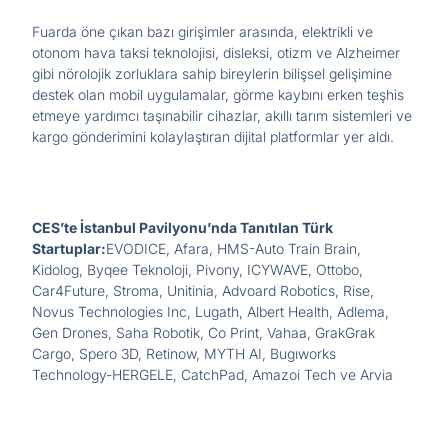
Fuarda öne çıkan bazı girişimler arasında, elektrikli ve
otonom hava taksi teknolojisi, disleksi, otizm ve Alzheimer
gibi nörolojik zorluklara sahip bireylerin bilişsel gelişimine
destek olan mobil uygulamalar, görme kaybını erken teşhis
etmeye yardımcı taşınabilir cihazlar, akıllı tarım sistemleri ve
kargo gönderimini kolaylaştıran dijital platformlar yer aldı.
CES’te İstanbul Pavilyonu’nda Tanıtılan Türk
Startuplar:
EVODICE, Afara, HMS-Auto Train Brain,
Kidolog, Byqee Teknoloji, Pivony, ICYWAVE, Ottobo,
Car4Future, Stroma, Unitinia, Advoard Robotics, Rise,
Novus Technologies Inc, Lugath, Albert Health, Adlema,
Gen Drones, Saha Robotik, Co Print, Vahaa, GrakGrak
Cargo, Spero 3D, Retinow, MYTH AI, Bugıworks
Technology-HERGELE, CatchPad, Amazoi Tech ve Arvia