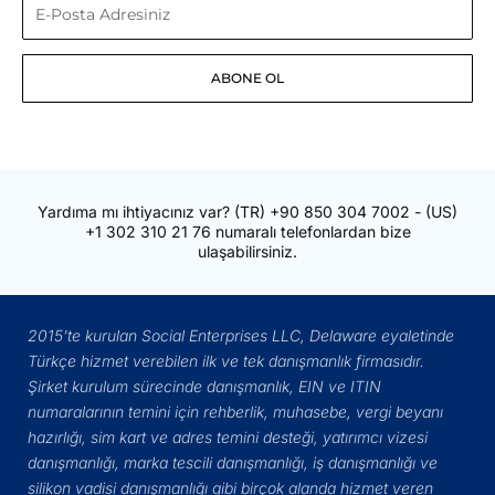
E-
Posta
ABONE OL
Adresiniz
Yardıma mı ihtiyacınız var?
(TR)
+90 850 304 7002
- (US)
+1 302 310 21 76
numaralı telefonlardan bize
ulaşabilirsiniz.
2015’te kurulan Social Enterprises LLC, Delaware eyaletinde
Türkçe hizmet verebilen ilk ve tek danışmanlık firmasıdır.
Şirket kurulum sürecinde danışmanlık, EIN ve ITIN
numaralarının temini için rehberlik, muhasebe, vergi beyanı
hazırlığı, sim kart ve adres temini desteği, yatırımcı vizesi
danışmanlığı, marka tescili danışmanlığı, iş danışmanlığı ve
silikon vadisi danışmanlığı gibi birçok alanda hizmet veren