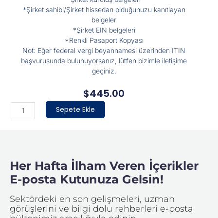
*Şirket sahibi/Şirket hissedarı olduğunuzu kanıtlayan
belgeler
*Şirket EIN belgeleri
*Renkli Pasaport Kopyası
Not: Eğer federal vergi beyannamesi üzerinden ITIN
başvurusunda bulunuyorsanız, lütfen bizimle iletişime
geçiniz.
$
445.00
ITIN
Sepete Ekle
Başvurusu
(Vekaletnameli)
adet
Her Hafta İlham Veren İçerikler
E-posta Kutunuza Gelsin!
Sektördeki en son gelişmeleri, uzman
görüşlerini ve bilgi dolu rehberleri e-posta