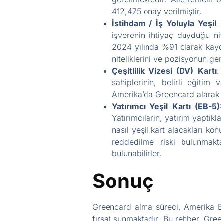
412,475 onay verilmiştir.
İstihdam / İş Yoluyla Yeşil 
işverenin ihtiyaç duyduğu ni
2024 yılında %91 olarak kayde
niteliklerini ve pozisyonun ger
Çeşitlilik Vizesi (DV) Kartı
:
sahiplerinin, belirli eğitim
Amerika’da Greencard alarak 
Yatırımcı Yeşil Kartı (EB-5
Yatırımcıların, yatırım yaptıkl
nasıl yeşil kart alacakları k
reddedilme riski bulunmakt
bulunabilirler.
Sonuç
Greencard alma süreci, Amerika Bir
fırsat sunmaktadır. Bu rehber, Gre