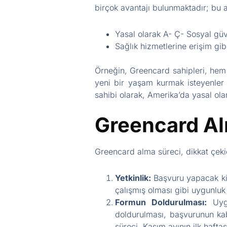
birçok avantajı bulunmaktadır; bu a
Yasal olarak A- Ç- Sosyal güv
Sağlık hizmetlerine erişim gibi
Örneğin, Greencard sahipleri, hem 
yeni bir yaşam kurmak isteyenler 
sahibi olarak, Amerika’da yasal olar
Greencard Al
Greencard alma süreci, dikkat çekic
Yetkinlik:
Başvuru yapacak kiş
çalışmış olması gibi uygunluk 
Formun Doldurulması:
Uygu
doldurulması, başvurunun kab
süreci, Kasım ayının ilk haft