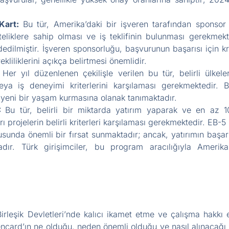
Kart:
Bu tür, Amerika’daki bir işveren tarafından sponsor o
teliklere sahip olması ve iş teklifinin bulunması gerekmekt
dilmiştir. İşveren sponsorluğu, başvurunun başarısı için kri
ekliliklerini açıkça belirtmesi önemlidir.
 Her yıl düzenlenen çekilişle verilen bu tür, belirli ülkele
 veya iş deneyimi kriterlerini karşılaması gerekmektedir.
yeni bir yaşam kurmasına olanak tanımaktadır.
):
Bu tür, belirli bir miktarda yatırım yaparak ve en az 1
arı projelerin belirli kriterleri karşılaması gerekmektedir. EB
onusunda önemli bir fırsat sunmaktadır; ancak, yatırımın ba
adır. Türk girişimciler, bu program aracılığıyla Amerik
leşik Devletleri’nde kalıcı ikamet etme ve çalışma hakkı el
encard’ın ne olduğu, neden önemli olduğu ve nasıl alınacağı 