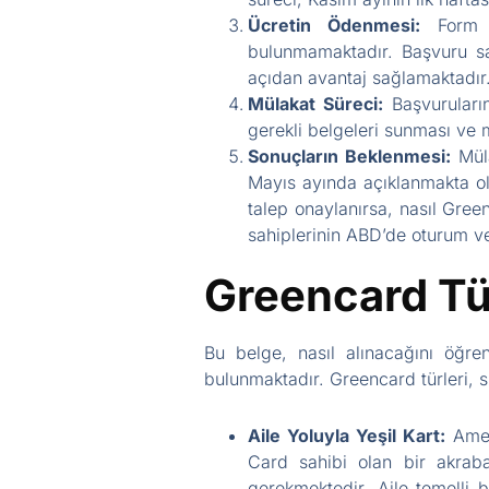
Ücretin Ödenmesi:
Form d
bulunmamaktadır. Başvuru sa
açıdan avantaj sağlamaktadır
Mülakat Süreci:
Başvuruların
gerekli belgeleri sunması ve 
Sonuçların Beklenmesi:
Müla
Mayıs ayında açıklanmakta ol
talep onaylanırsa, nasıl Gree
sahiplerinin ABD’de oturum ve 
Greencard Tür
Bu belge, nasıl alınacağını öğren
bulunmaktadır. Greencard türleri, 
Aile Yoluyla Yeşil Kart:
Ameri
Card sahibi olan bir akraba
gerekmektedir. Aile temelli 