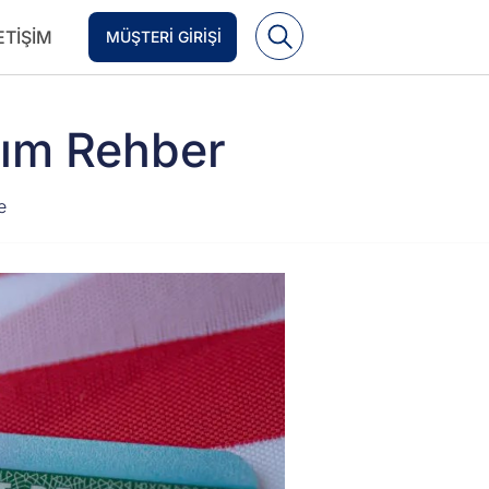
ETIŞIM
MÜŞTERI GIRIŞI
dım Rehber
e