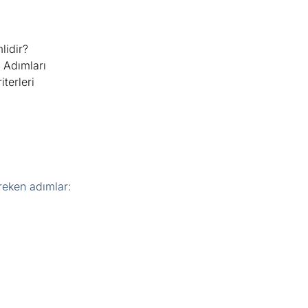
idir?
 Adımları
terleri
reken adımlar: