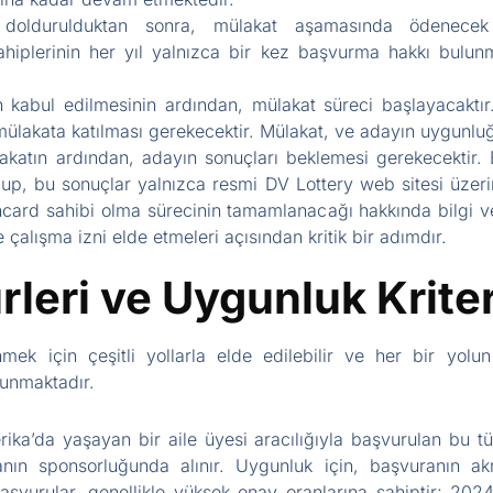
oldurulduktan sonra, mülakat aşamasında ödenecek 
hiplerinin her yıl yalnızca bir kez başvurma hakkı bulun
.
 kabul edilmesinin ardından, mülakat süreci başlayacaktı
mülakata katılması gerekecektir. Mülakat, ve adayın uygunluğ
katın ardından, adayın sonuçları beklemesi gerekecektir. B
up, bu sonuçlar yalnızca resmi DV Lottery web sitesi üzerin
ncard sahibi olma sürecinin tamamlanacağı hakkında bilgi ve
çalışma izni elde etmeleri açısından kritik bir adımdır.
leri ve Uygunluk Kriter
mek için çeşitli yollarla elde edilebilir ve her bir yolu
sunmaktadır.
ka’da yaşayan bir aile üyesi aracılığıyla başvurulan bu 
nın sponsorluğunda alınır. Uygunluk için, başvuranın ak
başvurular, genellikle yüksek onay oranlarına sahiptir; 202