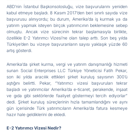
ABD’nin İstanbul Başkonsolosluğu, vize başvurularını yeniden
kabul etmeye başladı. 8 Kasım 2017’den beri sınırlı sayıda vize
başvurusu alınıyordu; bu durum, Amerika’da iş kurmak ya da
yatırım yapmak isteyen birçok yatırımcının beklemesine sebep
olmuştu. Ancak vize sürecinin tekrar başlamasıyla birlikte,
özellikle E-2 Yatırımcı Vizesi’ne olan talep arttı. Son beş yılda
Türkiye’den bu vizeye başvuranların sayısı yaklaşık yüzde 60
artış gösterdi.
Amerika’da şirket kurma, vergi ve yatırım danışmanlığı hizmeti
sunan Social Enterprises LLC Türkiye Yöneticisi Fatih Pekar,
son iki yılda aracılık ettikleri şirket kuruluş sayısının 300’ü
aştığını belirtti. Pekar, “Yatırımcı vizesi başvuruları tekrar
başladı ve yatırımcılar Amerika’da e-ticaret, perakende, inşaat
ve gıda gibi sektörlerde faaliyet göstermeyi tercih ediyorlar”
dedi. Şirket kuruluş süreçlerinin hızla tamamlandığını ve aynı
gün içerisinde Türk yatırımcıların Amerika’da fatura kesmeye
hazır hale geldiklerini de ekledi.
E-2 Yatırımcı Vizesi Nedir?