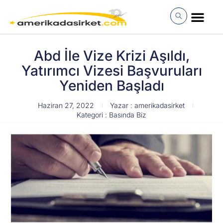
İçeriğe
atla
MÜŞTERI GIRI
Abd İle Vize Krizi Aşıldı,
Yatırımcı Vizesi Başvuruları
Yeniden Başladı
Haziran 27, 2022
Yazar :
amerikadasirket
Kategori :
Basında Biz