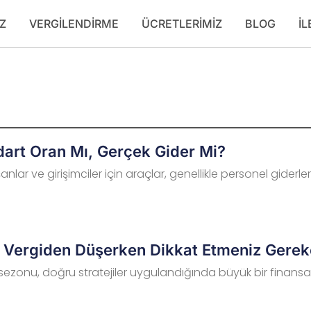
Z
VERGILENDIRME
ÜCRETLERIMIZ
BLOG
İL
ndart Oran Mı, Gerçek Gider Mi?
şanlar ve girişimciler için araçlar, genellikle personel gide
i Vergiden Düşerken Dikkat Etmeniz Gerek
 sezonu, doğru stratejiler uygulandığında büyük bir finansal