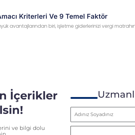
macı Kriterleri Ve 9 Temel Faktör
ük avantajlarından biri, işletme giderlerinizi vergi matra
 İçerikler
Uzmanla
sin!
Adınız
Soyadınız
ini ve bilgi dolu
in.