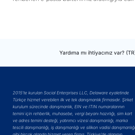
Yardıma mı ihtiyacınız var?
(TR
2015’te kurulan Social Enterprises LLC, Delaware eyaletinde
Türkçe hizmet verebilen ilk ve tek danışmanlık firmasıdır. Şirket
kurulum sürecinde danışmanlık, EIN ve ITIN numaralarının
temini için rehberlik, muhasebe, vergi beyanı hazırlığı, sim kart
ve adres temini desteği, yatırımcı vizesi danışmanlığı, marka
tescili danışmanlığı, iş danışmanlığı ve silikon vadisi danışmanlığ
gibi birçok alanda hizmet veren firma, Türkiye’de alanının