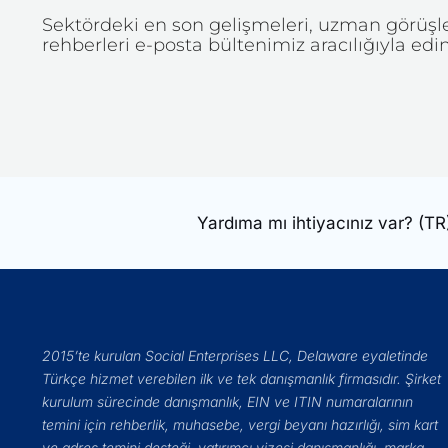
Sektördeki en son gelişmeleri, uzman görüşler
rehberleri e-posta bültenimiz aracılığıyla edin
Yardıma mı ihtiyacınız var?
(TR
2015’te kurulan Social Enterprises LLC, Delaware eyaletinde
Türkçe hizmet verebilen ilk ve tek danışmanlık firmasıdır. Şirket
kurulum sürecinde danışmanlık, EIN ve ITIN numaralarının
temini için rehberlik, muhasebe, vergi beyanı hazırlığı, sim kart
ve adres temini desteği, yatırımcı vizesi danışmanlığı, marka