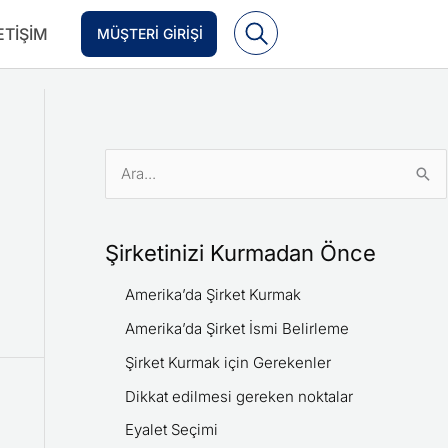
ETIŞIM
MÜŞTERI GIRIŞI
S
e
a
Şirketinizi Kurmadan Önce
r
Amerika’da Şirket Kurmak
c
h
Amerika’da Şirket İsmi Belirleme
f
Şirket Kurmak için Gerekenler
o
Dikkat edilmesi gereken noktalar
r
Eyalet Seçimi
: