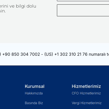
Soyadınız
ini ve bilgi dolu
in.
)
+90 850 304 7002
- (US)
+1 302 310 21 76
numaralı t
Kurumsal
Hizmetlerimiz
Hakkımızda
CFO Hizmetlerimiz
Basında Biz
Vergi Hizmetlerimiz