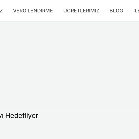
Z
VERGILENDIRME
ÜCRETLERIMIZ
BLOG
İL
ı Hedefliyor