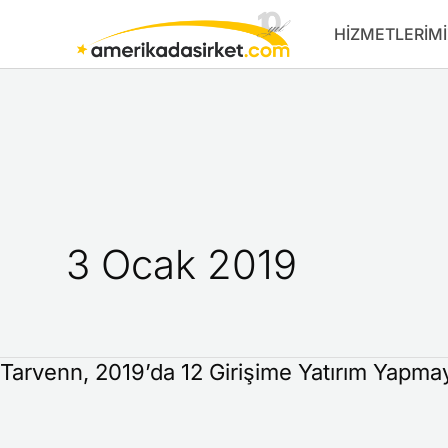
İçeriğe
HIZMETLERIMI
atla
3 Ocak 2019
Tarvenn, 2019’da 12 Girişime Yatırım Yapmay
Tarvenn,
2019’da
12