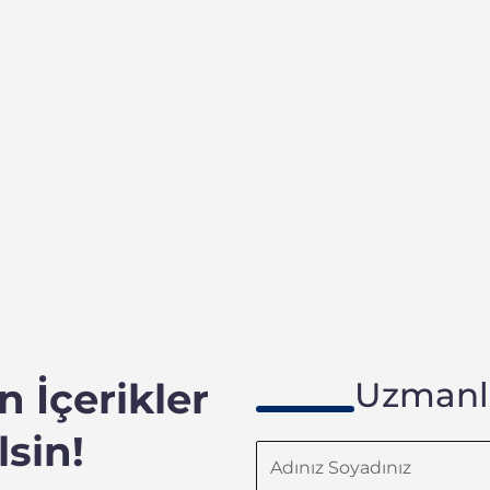
 İçerikler
Uzmanla
sin!
Adınız