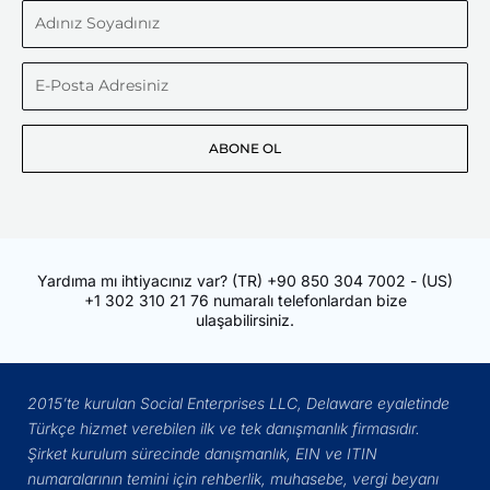
Adınız
Soyadınız
E-
Posta
ABONE OL
Adresiniz
Yardıma mı ihtiyacınız var?
(TR)
+90 850 304 7002
- (US)
+1 302 310 21 76
numaralı telefonlardan bize
ulaşabilirsiniz.
2015’te kurulan Social Enterprises LLC, Delaware eyaletinde
Türkçe hizmet verebilen ilk ve tek danışmanlık firmasıdır.
Şirket kurulum sürecinde danışmanlık, EIN ve ITIN
numaralarının temini için rehberlik, muhasebe, vergi beyanı