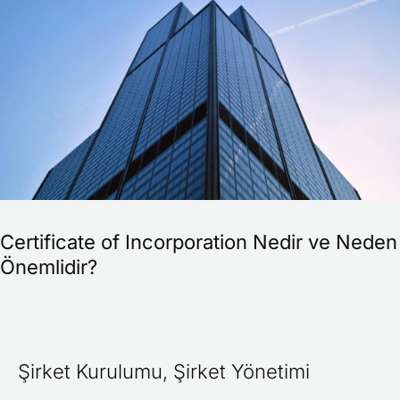
Nedir
ve
Neden
Önemlidir?
Certificate of Incorporation Nedir ve Neden
Önemlidir?
Şirket Kurulumu
,
Şirket Yönetimi