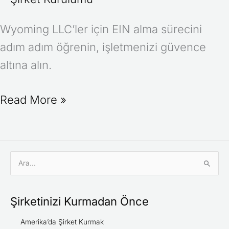
Wyoming LLC’ler için EIN alma sürecini
adım adım öğrenin, işletmenizi güvence
altına alın.
Read More »
S
e
a
Şirketinizi Kurmadan Önce
r
c
Amerika’da Şirket Kurmak