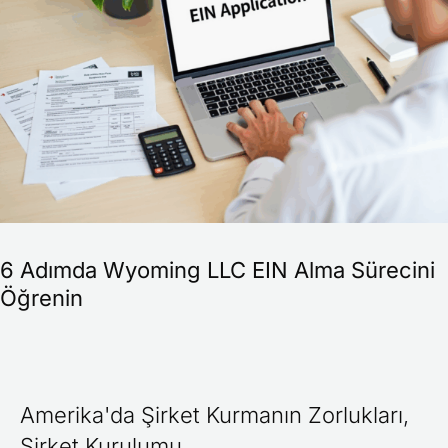
LLC
EIN
Alma
Sürecini
Öğrenin
6 Adımda Wyoming LLC EIN Alma Sürecini
Öğrenin
Amerika'da Şirket Kurmanın Zorlukları
,
Şirket Kurulumu