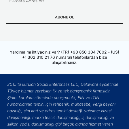
Posta
ABONE OL
Adresiniz
Yardıma mı ihtiyacınız var?
(TR)
+90 850 304 7002
- (US)
+1 302 310 21 76
numaralı telefonlardan bize
ulaşabilirsiniz.
2015’te kurulan Social Enterprises LLC, Delaware eyaletinde
Türkçe hizmet verebilen ilk ve tek danışmanlık firmasıdır.
Şirket kurulum sürecinde danışmanlık, EIN ve ITIN
numaralarının temini için rehberlik, muhasebe, vergi beyanı
hazırlığı, sim kart ve adres temini desteği, yatırımcı vizesi
danışmanlığı, marka tescili danışmanlığı, iş danışmanlığı ve
silikon vadisi danışmanlığı gibi birçok alanda hizmet veren