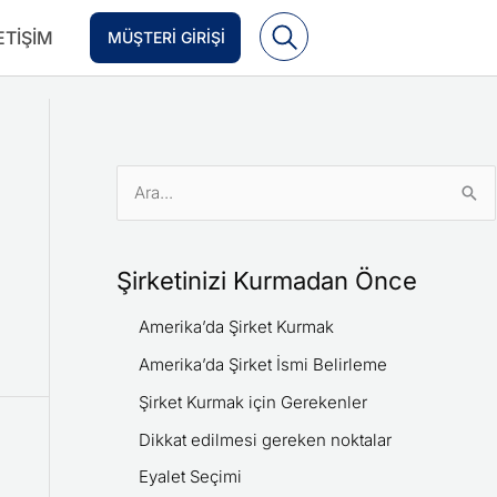
ETIŞIM
MÜŞTERI GIRIŞI
S
e
a
Şirketinizi Kurmadan Önce
r
Amerika’da Şirket Kurmak
c
h
Amerika’da Şirket İsmi Belirleme
f
Şirket Kurmak için Gerekenler
o
Dikkat edilmesi gereken noktalar
r
Eyalet Seçimi
: