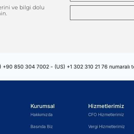
Soyadınız
ini ve bilgi dolu
in.
)
+90 850 304 7002
- (US)
+1 302 310 21 76
numaralı t
Kurumsal
Hizmetlerimiz
Hakkımızda
CFO Hizmetlerimiz
Basında Biz
Vergi Hizmetlerimiz