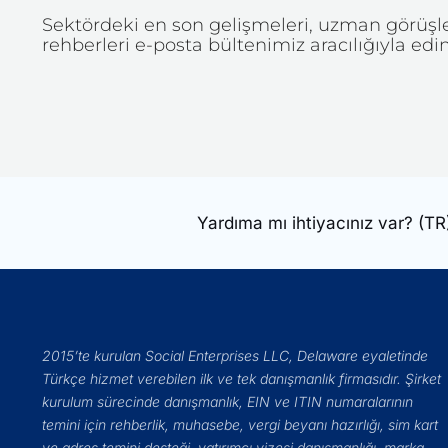
Sektördeki en son gelişmeleri, uzman görüşler
rehberleri e-posta bültenimiz aracılığıyla edin
Yardıma mı ihtiyacınız var?
(TR
2015’te kurulan Social Enterprises LLC, Delaware eyaletinde
Türkçe hizmet verebilen ilk ve tek danışmanlık firmasıdır. Şirket
kurulum sürecinde danışmanlık, EIN ve ITIN numaralarının
temini için rehberlik, muhasebe, vergi beyanı hazırlığı, sim kart
ve adres temini desteği, yatırımcı vizesi danışmanlığı, marka