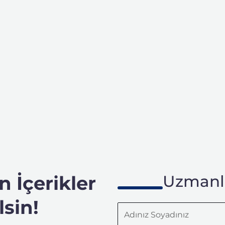
 İçerikler
Uzmanla
sin!
Adınız