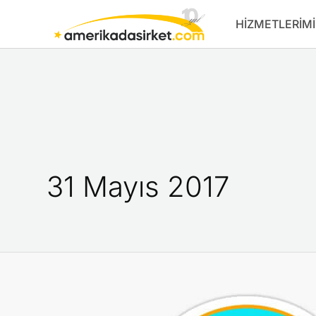
İçeriğe
HIZMETLERIMI
atla
31 Mayıs 2017
Florida
Eyaletinde
Şirket