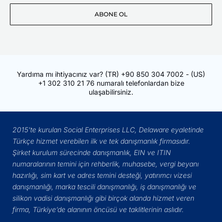
Posta
ABONE OL
Adresiniz
Yardıma mı ihtiyacınız var?
(TR)
+90 850 304 7002
- (US)
+1 302 310 21 76
numaralı telefonlardan bize
ulaşabilirsiniz.
2015’te kurulan Social Enterprises LLC, Delaware eyaletinde
Türkçe hizmet verebilen ilk ve tek danışmanlık firmasıdır.
Şirket kurulum sürecinde danışmanlık, EIN ve ITIN
numaralarının temini için rehberlik, muhasebe, vergi beyanı
hazırlığı, sim kart ve adres temini desteği, yatırımcı vizesi
danışmanlığı, marka tescili danışmanlığı, iş danışmanlığı ve
silikon vadisi danışmanlığı gibi birçok alanda hizmet veren
firma, Türkiye’de alanının öncüsü ve taklitlerinin aslıdır.