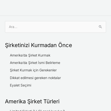
S
e
a
Şirketinizi Kurmadan Önce
r
c
Amerika’da Şirket Kurmak
h
Amerika’da Şirket İsmi Belirleme
f
Şirket Kurmak için Gerekenler
o
Dikkat edilmesi gereken noktalar
r
Eyalet Seçimi
:
Amerika Şirket Türleri