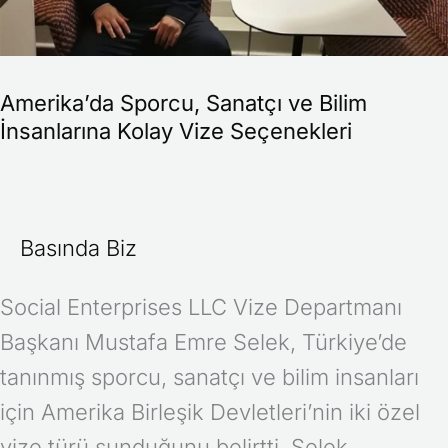
İnsanlarına
Kolay
Vize
Amerika’da Sporcu, Sanatçı ve Bilim
Seçenekleri
İnsanlarına Kolay Vize Seçenekleri
Basında Biz
Social Enterprises LLC Vize Departmanı
Başkanı Mustafa Emre Selek, Türkiye’de
tanınmış sporcu, sanatçı ve bilim insanları
için Amerika Birleşik Devletleri’nin iki özel
vize türü sunduğunu belirtti. Selek,