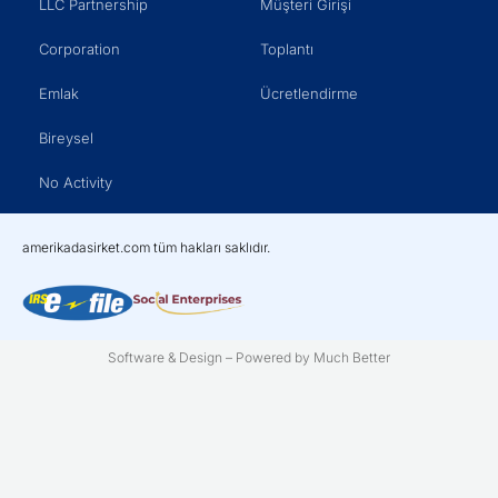
LLC Partnership
Müşteri Girişi
Corporation
Toplantı
Emlak
Ücretlendirme
Bireysel
No Activity
amerikadasirket.com tüm hakları saklıdır.
Software & Design – Powered by Much Better