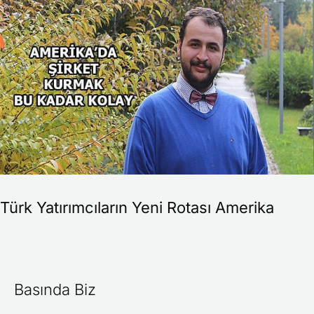
Yatırımcıların
Yeni
Rotası
Amerika
Türk Yatırımcıların Yeni Rotası Amerika
Basında Biz