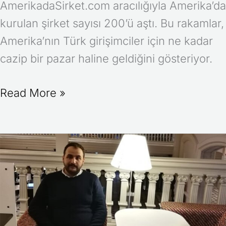
AmerikadaSirket.com aracılığıyla Amerika’da
kurulan şirket sayısı 200’ü aştı. Bu rakamlar,
Amerika’nın Türk girişimciler için ne kadar
cazip bir pazar haline geldiğini gösteriyor.
Read More »
Amerika’da
Sporcu,
Sanatçı
ve
Bilim