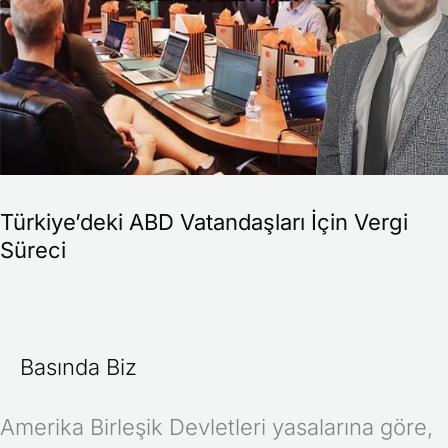
İçin
Vergi
Süreci
Türkiye’deki ABD Vatandaşları İçin Vergi
Süreci
Basında Biz
Amerika Birleşik Devletleri yasalarına göre,