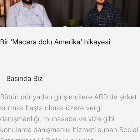
Amerika’
hikayesi
Bir ‘Macera dolu Amerika’ hikayesi
Basında Biz
Bütün dünyadan girişimcilere ABD’de şirket
kurmak başta olmak üzere vergi
danışmanlığı, muhasebe ve vize gibi
konularda danışmanlık hizmeti sunan Social